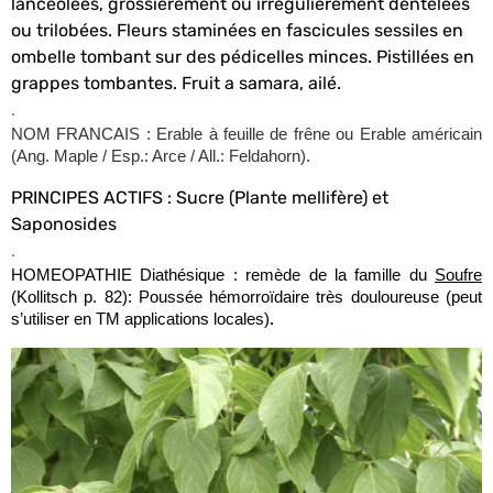
lancéolées, grossièrement ou irrégulièrement dentelées
ou trilobées. Fleurs staminées en fascicules sessiles en
ombelle tombant sur des pédicelles minces. Pistillées en
grappes tombantes. Fruit a samara, ailé.
.
NOM FRANCAIS : Erable à feuille de frêne ou Erable américain
(Ang. Maple / Esp.: Arce / All.: Feldahorn).
PRINCIPES ACTIFS : Sucre (Plante mellifère) et
Saponosides
.
HOMEOPATHIE Diathésique : remède de la famille du
Soufre
(Kollitsch p. 82):
Poussée hémorroïdaire très douloureuse (peut
.
s’utiliser en TM applications locales)