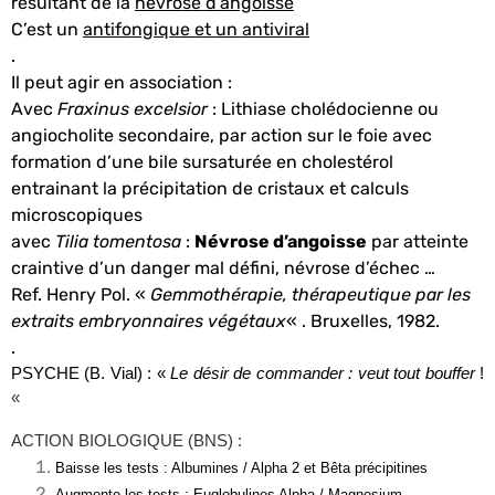
résultant de la
névrose d’angoisse
C’est un
antifongique et un antiviral
.
Il peut agir en association :
Avec
Fraxinus excelsior
: Lithiase cholédocienne ou
angiocholite secondaire, par action sur le foie avec
formation d’une bile sursaturée en cholestérol
entrainant la précipitation de cristaux et calculs
microscopiques
avec
Tilia tomentosa
:
Névrose d’angoisse
par atteinte
craintive d’un danger mal défini, névrose d’échec …
Ref. Henry Pol. «
Gemmothérapie, thérapeutique par les
extraits embryonnaires végétaux
« . Bruxelles, 1982.
.
PSYCHE (B. Vial) : «
Le désir de commander : veut tout bouffer
!
«
ACTION BIOLOGIQUE (BNS) :
Baisse les tests : Albumines / Alpha 2 et Bêta précipitines
Augmente les tests : Euglobulines Alpha / Magnesium