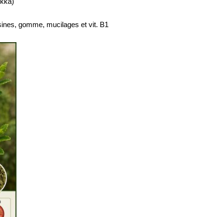
ukka)
sines, gomme, mucilages et vit. B1