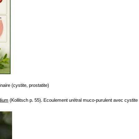
aire (cystite, prostatite)
dium
(Kollitsch p. 55). Ecoulement urétral muco-purulent avec cystite 