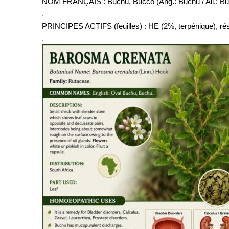
NOM FRANÇAIS : Buchu, Bucco (Ang.: Buchu / All.: B
.
PRINCIPES ACTIFS (feuilles) : HE (2%, terpénique), ré
.