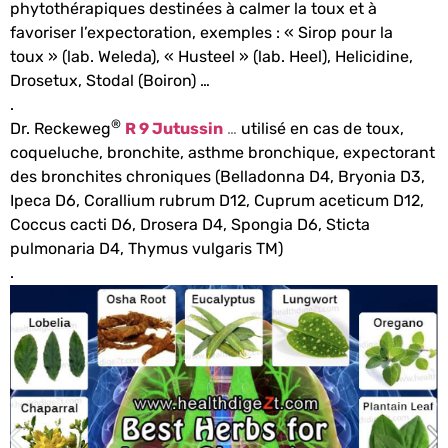
phytothérapiques destinées à calmer la toux et à
favoriser l’expectoration, exemples : « Sirop pour la
toux » (lab. Weleda), « Husteel » (lab. Heel), Helicidine,
Drosetux, Stodal (Boiron) …
.
®
Dr. Reckeweg
R 9 Jutussin
…
utilisé en cas de toux,
coqueluche, bronchite, asthme bronchique, expectorant
des bronchites chroniques (Belladonna D4, Bryonia D3,
Ipeca D6, Corallium rubrum D12, Cuprum aceticum D12,
Coccus cacti D6, Drosera D4, Spongia D6, Sticta
pulmonaria D4, Thymus vulgaris TM)
.