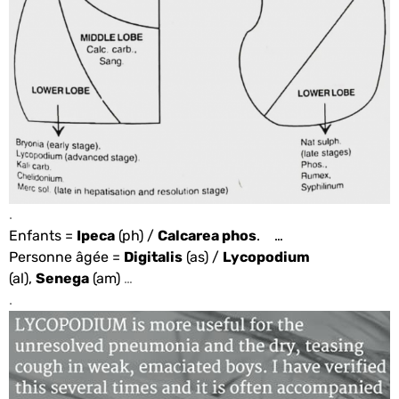
.
Enfants =
Ipeca
(ph) /
Calcarea phos
. …
Personne âgée =
Digitalis
(as) /
Lycopodium
(al),
Senega
(am)
…
.