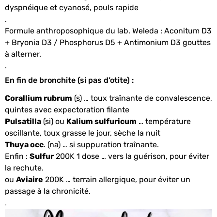
dyspnéique et cyanosé, pouls rapide
.
Formule anthroposophique du lab. Weleda : Aconitum D3
+ Bryonia D3 / Phosphorus D5 + Antimonium D3 gouttes
à alterner.
.
En fin de bronchite (si pas d’otite) :
Corallium rubrum
(s) … toux traînante de convalescence,
quintes avec expectoration filante
Pulsatilla
(si) ou
Kalium sulfuricum
… température
oscillante, toux grasse le jour, sèche la nuit
Thuya occ
. (na) … si suppuration traînante.
Enfin :
Sulfur
200K 1 dose … vers la guérison, pour éviter
la rechute.
ou
Aviaire
200K … terrain allergique, pour éviter un
passage à la chronicité.
.