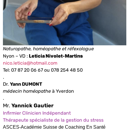
Naturopathe, homéopathe et réfexologue
Leticia Nivolet-Martins
Nyon – VD :
nico.leticia@hotmail.com
Tel: 07 87 20 06 67
ou 078 254 48 50
.
Dr.
Yann DUMONT
médecin homéopathe
à Yverdon
.
Mr.
Yannick Gautier
Infirmier Clinicien Indépendant
Thérapeute spécialiste de la gestion du stress
ASCES-Académie Suisse de Coaching En Santé