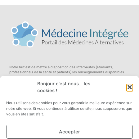
Notre but est de mettre à disposition des internautes (étudiants,
professionnels de la santé et patients) les renseignements disponibles
dans le domaine des médecines douces (en anglais, l’on parle de «
complementary and alternative medicine »), au sein d’un concept global
Bonjour c'est nous... les
d’équilibre du terrain, pour qu’ils participent avec nous au débat ouvert
cookies !
sur la médecine de demain … dans une approche systémique de la santé,
des symptômes et des remèdes !
Nous utilisons des cookies pour vous garantir la meilleure expérience sur
notre site web. Si vous continuez à utiliser ce site, nous supposerons que
vous en êtes satisfait.
Accepter