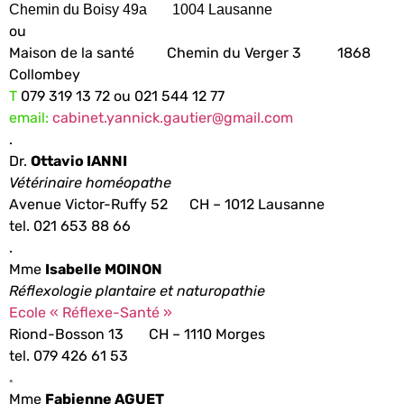
Chemin du Boisy 49a
1004 Lausanne
ou
Maison de la santé Chemin du Verger 3 1868
Collombey
T
079 319 13 72 ou 021 544 12 77
email:
cabinet.yannick.gautier@gmail.
com
.
Dr.
Ottavio IANNI
Vétérinaire homéopathe
Avenue Victor-Ruffy 52
CH – 1012 Lausanne
tel. 021 653 88 66
.
Mme
Isabelle MOINON
Réflexologie plantaire et naturopathie
Ecole « Réflexe-Santé »
Riond-Bosson 13
CH – 1110 Morges
tel. 079 426 61 53
.
Mme
Fabienne AGUET