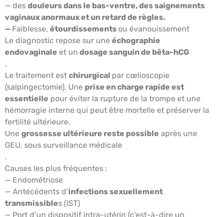
— des
douleurs dans le bas-ventre, des saignements
vaginaux anormaux et un retard de règles.
—
Faiblesse,
étourdissements
ou évanouissement
Le diagnostic repose sur une
échographie
endovaginale
et un
dosage sanguin de bêta-hCG
.
Le traitement est
chirurgical
par cœlioscopie
(salpingectomie). Une
prise en charge rapide est
essentielle
pour éviter la rupture de la trompe et une
hémorragie interne qui peut être mortelle et préserver la
fertilité ultérieure.
Une
grossesse ultérieure reste possible
après une
GEU, sous surveillance médicale
.
Causes les plus fréquentes :
— Endométriose
— Antécédents d’
infections sexuellement
transmissible
s (IST)
— Port d’un dispositif intra-utérin (c’est-à-dire un