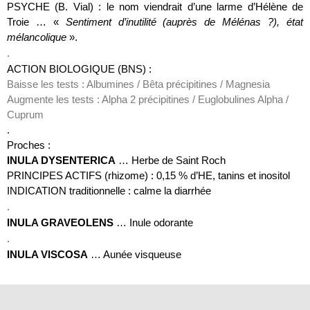
PSYCHE (B. Vial) : le nom viendrait d’une larme d’Hélène de
Troie … «
Sentiment d’inutilité (auprès de Mélénas ?), état
mélancolique
».
.
ACTION BIOLOGIQUE (BNS) :
Baisse les tests : Albumines / Bêta précipitines / Magnesia
Augmente les tests : Alpha 2 précipitines / Euglobulines Alpha /
Cuprum
.
Proches :
INULA DYSENTERICA
… Herbe de Saint Roch
PRINCIPES ACTIFS (rhizome) : 0,15 % d’HE, tanins et inositol
INDICATION traditionnelle : calme la diarrhée
.
INULA GRAVEOLENS
… Inule odorante
.
INULA VISCOSA
… Aunée visqueuse