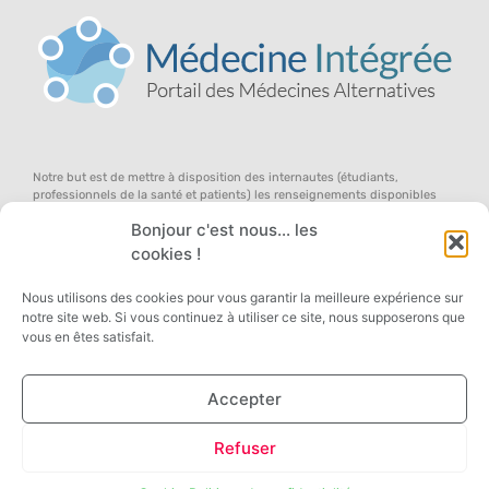
Notre but est de mettre à disposition des internautes (étudiants,
professionnels de la santé et patients) les renseignements disponibles
dans le domaine des médecines douces (en anglais, l’on parle de «
Bonjour c'est nous... les
complementary and alternative medicine »), au sein d’un concept global
d’équilibre du terrain, pour qu’ils participent avec nous au débat ouvert
cookies !
sur la médecine de demain … dans une approche systémique de la santé,
des symptômes et des remèdes !
Nous utilisons des cookies pour vous garantir la meilleure expérience sur
notre site web. Si vous continuez à utiliser ce site, nous supposerons que
vous en êtes satisfait.
Accepter
Copyright 2026 © All rights Reserved. Designed by Médecine Intégrée, Managed by
Refuser
Agence KYRACOM