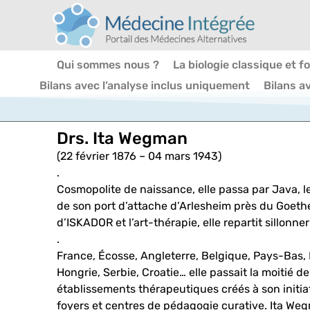
Qui sommes nous ?
La biologie classique et f
Bilans avec l’analyse inclus uniquement
Bilans a
Drs. Ita Wegman
(22 février 1876 – 04 mars 1943)
.
Cosmopolite de naissance, elle passa par Java, le
de son port d’attache d’Arlesheim près du Goet
d’ISKADOR et l’art-thérapie, elle repartit sillonne
.
France, Écosse, Angleterre, Belgique, Pays-Bas, P
Hongrie, Serbie, Croatie… elle passait la moitié
établissements thérapeutiques créés à son initi
foyers et centres de pédagogie curative. Ita We