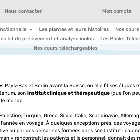
Nous contacter
Mon compte
onctionnelle
Les plantes et leurs histoires
Nos cours
vec kit de prélèvement et analyse inclus
Les Packs Téléc
Nos cours téléchargeables
s Pays-Bas et Berlin avant la Suisse, où elle fit ses études 
héanum, son
Institut clinique et thérapeutique
(que l’on peu
r le monde.
alestine, Turquie, Grèce, Sicile, Italie, Scandinavie, Allema
 de l’année en voyage. À quelques exceptions près, ces voya
ative ou par des personnes formées dans son Institut : cabi
gman y rencontrait les patients et le personnel, donnait de