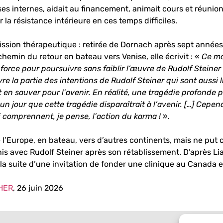
crises internes, aidait au financement, animait cours et réun
 la résistance intérieure en ces temps difficiles.
ission thérapeutique : retirée de Dornach après sept années d
chemin du retour en bateau vers Venise, elle écrivit : «
Ce mo
force pour poursuivre sans faiblir l’œuvre de Rudolf Steiner
 la partie des intentions de Rudolf Steiner qui sont aussi l
t en sauver pour l’avenir. En réalité, une tragédie profonde
un jour que cette tragédie disparaîtrait à l’avenir. […] Cepen
i comprennent, je pense, l’action du karma !
».
 l’Europe, en bateau, vers d’autres continents, mais ne put
is avec Rudolf Steiner après son rétablissement. D’après L
a suite d’une invitation de fonder une clinique au Canada et 
HER
, 26 juin 2026