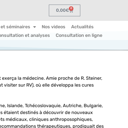
0
0,00
€
 et séminaires
Nos videos
Actualités
onsultation et analyses
Consultation en ligne
et exerça la médecine. Amie proche de R. Steiner,
t visiter sur RV), où elle développa les cures
gne, Islande, Tchécoslovaquie, Autriche, Bulgarie,
ges étaient destinés à découvrir de nouveaux
nets médicaux, cliniques anthroposophiques,
s recommandations thérapeutiques, prodiguait des