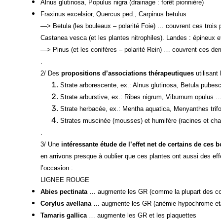
Alnus glutinosa, Populus nigra (drainage : forêt pionnière)
Fraxinus excelsior, Quercus ped., Carpinus betulus
—> Betula (les bouleaux – polarité Foie) … couvrent ces troi
Castanea vesca (et les plantes nitrophiles). Landes : épineux 
—> Pinus (et les conifères – polarité Rein) … couvrent ces der
.
2/ Des
propositions d’associations thérapeutiques
utilisant 
Strate arborescente, ex.: Alnus glutinosa, Betula pube
Strate arburstive, ex.: Ribes nigrum, Viburnum opulus 
Strate herbacée, ex.: Mentha aquatica, Menyanthes trif
Strates muscinée (mousses) et humifère (racines et c
.
3/ Une
intéressante étude de l’effet net de certains de ces
en arrivons presque à oublier que ces plantes ont aussi des eff
l’occasion :
LIGNEE ROUGE
Abies pectinata
… augmente les GR (comme la plupart des co
Corylus avellana
… augmente les GR (anémie hypochrome et/o
Tamaris gallica
… augmente les GR et les plaquettes