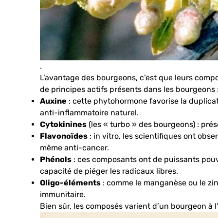
.
L’avantage des bourgeons, c’est que leurs compos
de principes actifs présents dans les bourgeons 
Auxine
: cette phytohormone favorise la duplicati
anti-inflammatoire naturel.
Cytokinines
(les « turbo » des bourgeons) : prés
Flavonoïdes
: in vitro, les scientifiques ont ob
même anti-cancer.
Phénols
: ces composants ont de puissants pouvoi
capacité de piéger les radicaux libres.
Oligo-éléments
: comme le manganèse ou le zinc
immunitaire.
Bien sûr, les composés varient d’un bourgeon à l