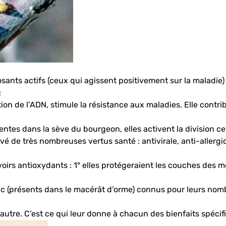
ants actifs (ceux qui agissent positivement sur la maladie)
:
on de l’ADN, stimule la résistance aux maladies. Elle contri
entes dans la sève du bourgeon, elles activent la division cel
servé de très nombreuses vertus santé : antivirale, anti-aller
rs antioxydants : 1° elles protégeraient les couches des mem
 (présents dans le macérât d’orme) connus pour leurs nombr
’autre. C’est ce qui leur donne à chacun des bienfaits spéci