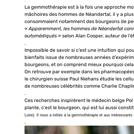
.
La gemmothérapie est à la fois une approche mod
mâchoires des hommes de Néandertal, il y a plus
consommaient notamment des bourgeons de peuplier
«
Apparemment, les hommes de Néandertal connais
automédiqués
» selon Alan Cooper, auteur de l’é
.
Impossible de savoir si c’est une intuition qui 
bienfaits issue de nombreuses années d’expérime
bourgeons, et on comprend mieux pourquoi cela
On retrouve par exemple dans les pharmacopées m
le chirurgien suisse Paul Niehans étudie les cell
de nombreuses célébrités comme Charlie Chaplin, 
.
Ces recherches inspirèrent le médecin belge Pol 
plante, c’est le bourgeon, qui est lui aussi cons
Loire). Il nous a initiés à la gemmothérapie et aux intéressants
.