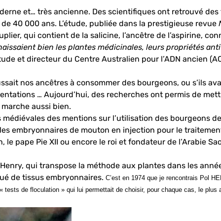
erne et… très ancienne. Des scientifiques ont retrouvé des 
 de 40 000 ans. L’étude, publiée dans la prestigieuse revue
, qui contient de la salicine, l’ancêtre de l’aspirine, con
saient bien les plantes médicinales, leurs propriétés anti-
tude et directeur du Centre Australien pour l’ADN ancien (AC
poussait nos ancêtres à consommer des bourgeons, ou s’ils av
ntations … Aujourd’hui, des recherches ont permis de mettr
 marche aussi bien.
édiévales des mentions sur l’utilisation des bourgeons de 
ules embryonnaires de mouton en injection pour le traitement
le pape Pie XII ou encore le roi et fondateur de l’Arabie Sa
Henry, qui transpose la méthode aux plantes dans les années
titué de tissus embryonnaires.
C’est en 1974 que je rencontrais Pol HE
 « tests de floculation » qui lui permettait de choisir, pour chaque cas, le pl