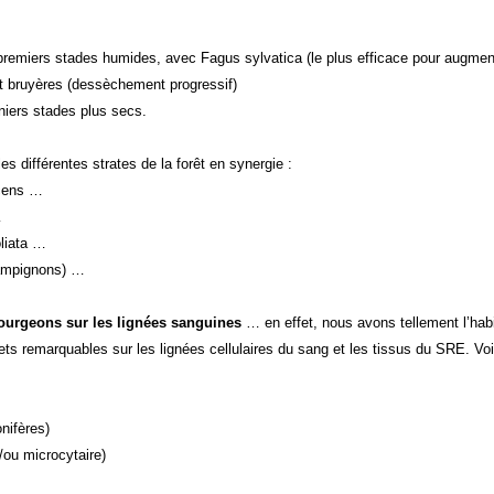
s premiers stades humides, avec Fagus sylvatica (le plus efficace pour augm
et bruyères (dessèchement progressif)
niers stades plus secs.
les différentes strates de la forêt en synergie :
scens …
…
oliata …
hampignons) …
 bourgeons sur les lignées sanguines
… en effet, nous avons tellement l’habi
ets remarquables sur les lignées cellulaires du sang et les tissus du SRE. Vo
nifères)
u microcytaire)