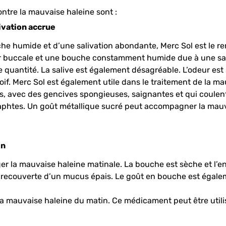
ntre la mauvaise haleine sont :
livation accrue
e humide et d’une salivation abondante, Merc Sol est le re
r buccale et une bouche constamment humide due à une sali
quantité. La salive est également désagréable. L’odeur est si
f. Merc Sol est également utile dans le traitement de la ma
ives, avec des gencives spongieuses, saignantes et qui coul
phtes. Un goût métallique sucré peut accompagner la mauva
in
r la mauvaise haleine matinale. La bouche est sèche et l’env
recouverte d’un mucus épais. Le goût en bouche est égalemen
 la mauvaise haleine du matin.
Ce médicament peut être utilis