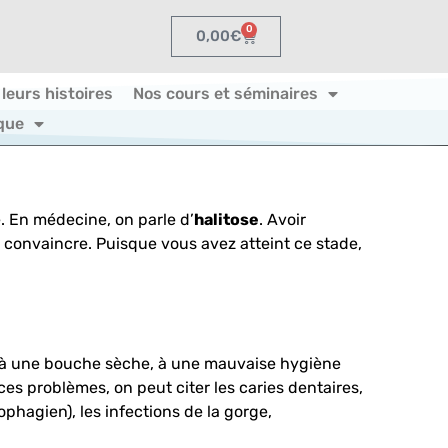
0
0,00
€
 leurs histoires
Nos cours et séminaires
que
. En médecine, on parle d’
halitose
. Avoir
 convaincre. Puisque vous avez atteint ce stade,
), à une bouche sèche, à une mauvaise hygiène
ces problèmes, on peut citer les caries dentaires,
ophagien), les infections de la gorge,