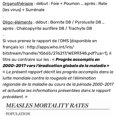
Organothérapie
: début : Foie + Poumon … après : Rate
(les virus) + Surrénale
.
Oligo-éléments
: début : Bornite D8 / Pyrolusite D8 …
après : Chalcopyrite aurifère D8 / Trachyte D8
.
Si vous prenez le rapport de l’OMS (disponible en
français ici :
http://apps.who.int/iris/
bitstream/handle/10665/276217/
WER9348.pdf?ua=1
), il
titre au contraire sur les : «
P
rogrès accomplis en
2000-2017 vers
l’éradication globale
de la maladie
»
«
Le présent rapport décrit les progrès accomplis dans la
lutte mondiale contre la rougeole et l’élimination
régionale de la maladie au cours de la période 2000-2017
et actualise les informations présentées dans le rapport
précédent. »