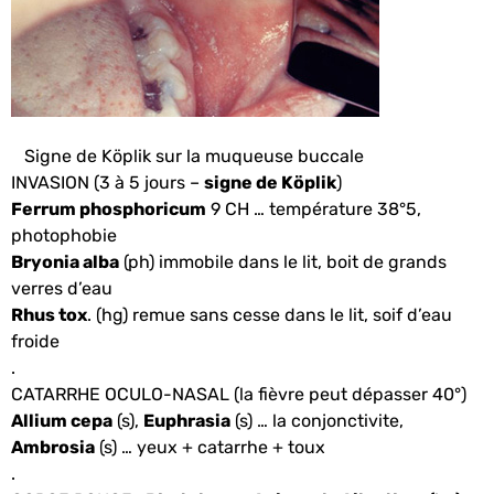
Signe de Köplik sur la muqueuse buccale
INVASION (3 à 5 jours –
signe de Köplik
)
Ferrum phosphoricum
9 CH … température 38°5,
photophobie
Bryonia alba
(ph) immobile dans le lit, boit de grands
verres d’eau
Rhus tox
. (hg) remue sans cesse dans le lit, soif d’eau
froide
.
CATARRHE OCULO-NASAL (la fièvre peut dépasser 40°)
Allium cepa
(s),
Euphrasia
(s) … la conjonctivite,
Ambrosia
(s) … yeux + catarrhe + toux
.