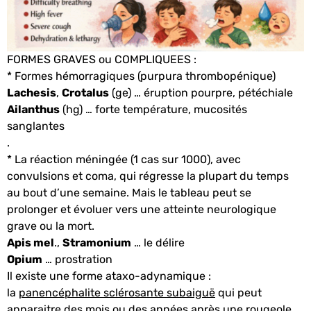
FORMES GRAVES ou COMPLIQUEES :
* Formes hémorragiques (purpura thrombopénique)
Lachesis
,
Crotalus
(ge) … éruption pourpre, pétéchiale
Ailanthus
(hg) … forte température, mucosités
sanglantes
.
* La réaction méningée (1 cas sur 1000), avec
convulsions et coma, qui régresse la plupart du temps
au bout d’une semaine. Mais le tableau peut se
prolonger et évoluer vers une atteinte neurologique
grave ou la mort.
Apis mel
.,
Stramonium
… le délire
Opium
… prostration
Il existe une forme ataxo-adynamique :
la
panencéphalite sclérosante subaiguë
qui peut
apparaitre des mois ou des années après une rougeole