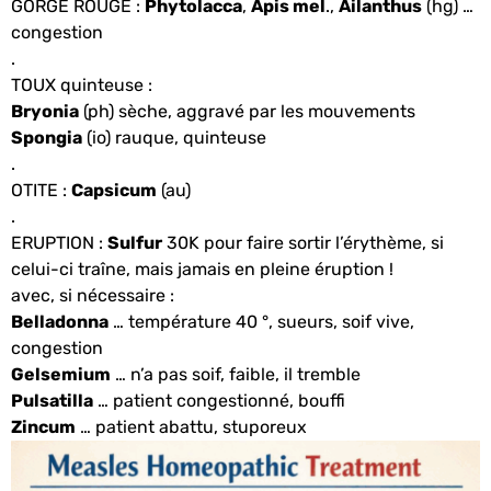
GORGE ROUGE :
Phytolacca
,
Apis mel
.,
Ailanthus
(hg) …
congestion
.
TOUX quinteuse :
Bryonia
(ph) sèche, aggravé par les mouvements
Spongia
(io) rauque, quinteuse
.
OTITE :
Capsicum
(au)
.
ERUPTION :
Sulfur
30K pour faire sortir l’érythème, si
celui-ci traîne, mais jamais en pleine éruption !
avec, si nécessaire :
Belladonna
… température 40 °, sueurs, soif vive,
congestion
Gelsemium
… n’a pas soif, faible, il tremble
Pulsatilla
… patient congestionné, bouffi
Zincum
… patient abattu, stuporeux