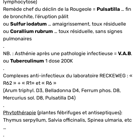
lymphocytose)
Remède chef du déclin de la Rougeole =
Pulsatilla
… fin
de bronchite, l’éruption pâlit
ou
Sulfur iodatum
… amaigrissement, toux résiduelle
ou
Corallium rubrum
… toux résiduelle, sans signes
pulmonaires
.
NB. : Asthénie après une pathologie infectieuse =
V.A.B
.
ou
Tuberculinum
1 dose 200K
.
Complexes anti-infectieux du laboratoire RECKEWEG : «
R62 » + « R1» et « R6 »
(Arum triphyl. D3, Belladonna D4, Ferrum phos. D8,
Mercurius sol. D8, Pulsatilla D4)
.
Phytothérapie
(plantes fébrifuges et antiseptiques):
Thymus serpyllum, Salvia officinalis, Spinea ulmaria, etc
…
.