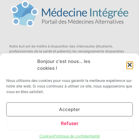
Notre but est de mettre à disposition des internautes (étudiants,
professionnels de la santé et patients) les renseignements disponibles
dans le domaine des médecines douces (en anglais, l’on parle de «
Bonjour c'est nous... les
complementary and alternative medicine »), au sein d’un concept global
d’équilibre du terrain, pour qu’ils participent avec nous au débat ouvert
cookies !
sur la médecine de demain … dans une approche systémique de la santé,
des symptômes et des remèdes !
Nous utilisons des cookies pour vous garantir la meilleure expérience sur
notre site web. Si vous continuez à utiliser ce site, nous supposerons que
vous en êtes satisfait.
Accepter
Copyright 2026 © All rights Reserved. Designed by Médecine Intégrée, Managed by
Refuser
Agence KYRACOM
Cookies
Politique de confidentialité