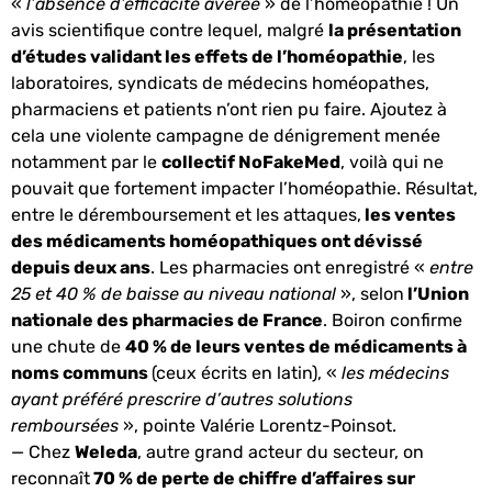
«
l’absence d’efficacité avérée
» de l’homéopathie ! Un
avis scientifique contre lequel, malgré
la présentation
d’études validant les effets de l’homéopathie
, les
laboratoires, syndicats de médecins homéopathes,
pharmaciens et patients n’ont rien pu faire. Ajoutez à
cela une violente campagne de dénigrement menée
notamment par le
collectif NoFakeMed
, voilà qui ne
pouvait que fortement impacter l’homéopathie. Résultat,
entre le déremboursement et les attaques,
les ventes
des médicaments homéopathiques ont dévissé
depuis deux ans
. Les pharmacies ont enregistré «
entre
25 et 40 % de baisse au niveau national
», selon
l’Union
nationale des pharmacies de France
. Boiron confirme
une chute de
40 % de leurs ventes de médicaments à
noms communs
(ceux écrits en latin), «
les médecins
ayant préféré prescrire d’autres solutions
remboursées
», pointe Valérie Lorentz-Poinsot.
— Chez
Weleda
, autre grand acteur du secteur, on
reconnaît
70 % de perte de chiffre d’affaires sur