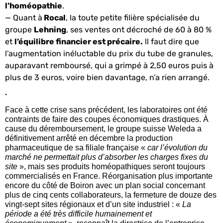
l’homéopathie
.
— Quant à
Rocal
, la toute petite filière spécialisée du
groupe
Lehning
, ses ventes ont décroché de 60 à 80 %
et
l’équilibre financier est précaire.
ll faut dire que
l’augmentation inéluctable du prix du tube de granules,
auparavant remboursé, qui a grimpé à 2,50 euros puis à
plus de 3 euros, voire bien davantage, n’a rien arrangé.
.
Face à cette crise sans précédent, les laboratoires ont été
contraints de faire des coupes économiques drastiques. À
cause du déremboursement,
le groupe suisse Weleda a
définitivement arrêté en décembre la production
pharmaceutique de sa filiale française
«
car l’évolution du
marché ne permettait plus d’absorber les charges fixes du
site
», mais ses
produits homéopathiques seront toujours
commercialisés en France
. Réorganisation plus importante
encore du côté de
Boiron
avec un plan social concernant
plus de cinq cents collaborateurs,
la fermeture de douze des
vingt-sept sites régionaux
et d’un site industriel : «
La
période a été très difficile humainement et