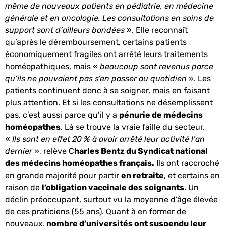
même de nouveaux patients en pédiatrie, en médecine
générale et en oncologie. Les consultations en soins de
support sont d’ailleurs bondées
». Elle reconnaît
qu’après le déremboursement, certains patients
économiquement fragiles ont arrêté leurs traitements
homéopathiques, mais «
beaucoup sont revenus parce
qu’ils ne pouvaient pas s’en passer au quotidien
». Les
patients continuent donc à se soigner, mais en faisant
plus attention. Et si les consultations ne désemplissent
pas, c’est aussi parce qu’il y a
pénurie de médecins
homéopathes
. Là se trouve la vraie faille du secteur.
«
Ils sont en effet 20 % à avoir arrêté leur activité l’an
dernier
», relève C
harles Bentz du Syndicat national
des médecins homéopathes français.
Ils ont raccroché
en grande majorité pour partir
en retraite
, et certains en
raison de
l’obligation vaccinale des soignants
. Un
déclin préoccupant, surtout vu la moyenne d’âge élevée
de ces praticiens (55 ans). Quant à en former de
nouveaux,
nombre d’universités ont suspendu leur