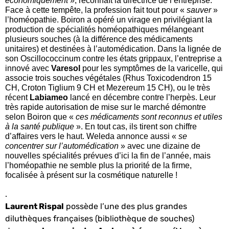
économiquement
», reconnaît la directrice de l’entreprise.
Face à cette tempête, la profession fait tout pour «
sauver
»
l’homéopathie. Boiron a opéré un virage en privilégiant la
production de
spécialités homéopathiques mélangeant
plusieurs souches
(à la différence des médicaments
unitaires) et destinées à
l’automédication
. Dans la lignée de
son
Oscillococcinum
contre les états grippaux, l’entreprise a
innové avec
Varesol
pour les symptômes de la varicelle
, qui
associe trois souches végétales (Rhus Toxicodendron 15
CH, Croton Tiglium 9 CH et Mezereum 15 CH), ou le très
récent
Labiameo
lancé en décembre contre l’herpès
. Leur
très rapide autorisation de mise sur le marché démontre
selon Boiron que «
ces médicaments sont reconnus et utiles
à la santé publique
». En tout cas, ils tirent son chiffre
d’affaires vers le haut.
Weleda
annonce aussi «
se
concentrer sur l’automédication
» avec une dizaine de
nouvelles spécialités prévues d’ici la fin de l’année, mais
l’homéopathie ne semble plus la priorité de la firme,
focalisée à présent sur
la cosmétique naturelle !
.
Laurent Rispal
possède l’une des plus grandes
diluthèques françaises (bibliothèque de souches)