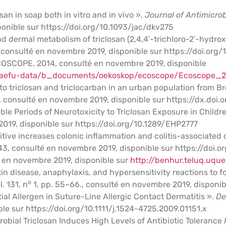
losan in soap both in vitro and in vivo »,
Journal of Antimicro
onible sur https://doi.org/10.1093/jac/dkv275
nd dermal metabolism of triclosan (2,4,4′-trichloro-2′-hydro
 consulté en novembre 2019, disponible sur https://doi.org
 ECOSCOPE, 2014, consulté en novembre 2019, disponible
d/aefu-data/b_documents/oekoskop/ecoscope/Ecoscope_2
e to triclosan and triclocarban in an urban population from B
, consulté en novembre 2019, disponible sur https://dx.do
le Periods of Neurotoxicity to Triclosan Exposure in Childr
019, disponible sur https://doi.org/10.1289/EHP2777
itive increases colonic inflammation and colitis-associated
3, consulté en novembre 2019, disponible sur https://doi.o
é en novembre 2019, disponible sur
http://benhur.teluq.uqu
 skin disease, anaphylaxis, and hypersensitivity reactions to 
o
l. 131, n
1, pp. 55–66., consulté en novembre 2019, disponible
ntial Allergen in Suture-Line Allergic Contact Dermatitis ».
De
e sur https://doi.org/10.1111/j.1524-4725.2009.01151.x
crobial Triclosan Induces High Levels of Antibiotic Tolerance