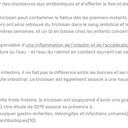
es résistances aux antibiotiques et d’affecter le foie et l
riclosan peut contaminer le fœtus dès les premiers instants
t ainsi retrouvé du triclosan dans le sang ombilical et le la
mières semaines, et un QI en baisse chez les enfants concern
esponsable d’
une inflammation de l’intestin et de l’accélér
ture ou l’eau – et l’eau du robinet en contient souvent car 
intestins, il ne fait pas la différence entre les bonnes et le
te intestinal. Le triclosan est également associé à une hauss
ette triste histoire, le triclosan est soupçonné d’avoir une g
e). Une étude de 2019 associe sa présence à :
voquer gastro-entérites, méningites et infections urinaires) 
antibiotiques[10].