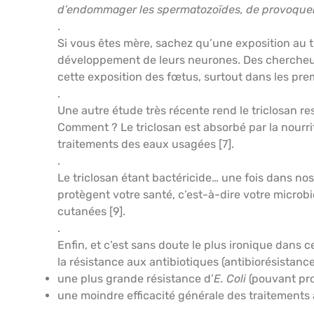
d’endommager les spermatozoïdes, de provoquer d
.
Si vous êtes mère, sachez qu’une exposition au t
développement de leurs neurones. Des chercheurs on
cette exposition des fœtus, surtout dans les pre
.
Une autre étude très récente rend le triclosan r
Comment ? Le triclosan est absorbé par la nourri
traitements des eaux usagées [7].
.
Le triclosan étant bactéricide… une fois dans nos 
protègent votre santé, c’est-à-dire votre microbio
cutanées [9].
.
Enfin, et c’est sans doute le plus ironique dans c
la résistance aux antibiotiques (antibiorésistanc
une plus grande résistance d’
E. Coli
(pouvant pro
une moindre efficacité générale des traitements 
.