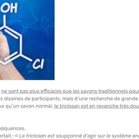
n
ne sont pas plus efficaces que les savons traditionnels po
es dizaines de participants, mais d’une recherche de grand
eux qu’un savon normal,
le triclosan est en revanche très do
séquences.
rtait : «
Le triclosan est soupçonné d’agir sur le système en