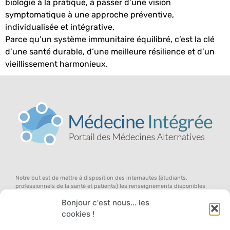
biologie à la pratique, à passer d’une vision
symptomatique à une approche préventive,
individualisée et intégrative.
Parce qu’un système immunitaire équilibré, c’est la clé
d’une santé durable, d’une meilleure résilience et d’un
vieillissement harmonieux.
Notre but est de mettre à disposition des internautes (étudiants,
professionnels de la santé et patients) les renseignements disponibles
dans le domaine des médecines douces (en anglais, l’on parle de «
Bonjour c'est nous... les
complementary and alternative medicine »), au sein d’un concept global
d’équilibre du terrain, pour qu’ils participent avec nous au débat ouvert
cookies !
sur la médecine de demain … dans une approche systémique de la santé,
des symptômes et des remèdes !