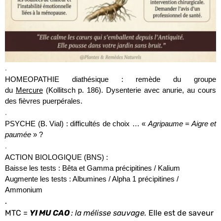
.
HOMEOPATHIE diathésique : remède du groupe
du
Mercure
(Kollitsch p. 186).
Dysenterie avec anurie, au cours
des fièvres puerpérales.
.
PSYCHE (B. Vial) : difficultés de choix … «
Agripaume = Aigre et
paumée
» ?
.
ACTION BIOLOGIQUE (BNS) :
Baisse les tests : Bêta et Gamma précipitines / Kalium
Augmente les tests : Albumines / Alpha 1 précipitines /
Ammonium
.
MTC =
YI MU CAO
: la mélisse sauvage.
Elle est de saveur