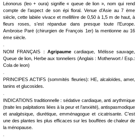
Léonorus (leo + oura) signifie « queue de lion », nom qui rend
compte de l’aspect de son épi floral. Venue d’Asie au 7 ème
siècle, cette labiée vivace et mellifère de 0,50 à 1,5 m de haut, à
fleurs roses, s’est répandue dans presque toute l’Europe.
Ambroise Paré (chirurgien de François 1er) la mentionne au 16
ème siècle.
.
NOM FRANÇAIS :
Agripaume
cardiaque, Mélisse sauvage,
Queue de lion, Herbe aux tonneliers (Anglais : Motherwort / Esp.:
Cola de leon)
.
PRINCIPES ACTIFS (sommités fleuries):
HE, alcaloïdes, amer,
tanins et glucosides.
.
INDICATIONS traditionnelle :
sédative cardiaque, anti arythmique
(traite les palpitations liées à la peur et l’anxiété), antispasmodique
et analgésique, diurétique, emménagogue et cicatrisante. C’est
une des plantes les plus efficaces sur les bouffées de chaleur de
la ménopause.
.