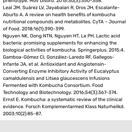
phenotype. Mov Disord. 2015;30(3):350-358.
Leal JM, Suárez LV, Jayabalan R, Oros JH, Escalante-
Aburto A. A review on health benefits of kombucha
nutritional compounds and metabolites. CyTA – Journal
of Food. 2018;16(1):390-399.
Nguyen NK, Dong NTN, Nguyen HT, Le PH. Lactic acid
bacteria: promising supplements for enhancing the
biological activities of kombucha. Springerplus. 2015;4.
Gamboa-Gómez CI, González-Laredo RF, Gallegos-
Infante JA, et al. Antioxidant and Angiotensin-
Converting Enzyme Inhibitory Activity of Eucalyptus
camaldulensis and Litsea glaucescens Infusions
Fermented with Kombucha Consortium. Food
Technology and Biotechnology. 2016;54(3):367-374.
Ernst E. Kombucha: a systematic review of the clinical
evidence. Forsch Komplementarmed Klass Naturheilkd.
2003;10(2):85-87.