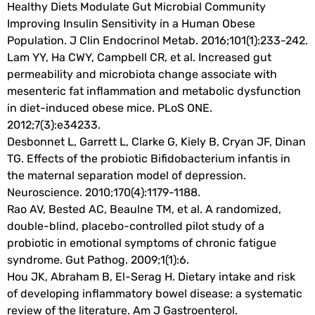
Healthy Diets Modulate Gut Microbial Community
Improving Insulin Sensitivity in a Human Obese
Population. J Clin Endocrinol Metab. 2016;101(1):233-242.
Lam YY, Ha CWY, Campbell CR, et al. Increased gut
permeability and microbiota change associate with
mesenteric fat inflammation and metabolic dysfunction
in diet-induced obese mice. PLoS ONE.
2012;7(3):e34233.
Desbonnet L, Garrett L, Clarke G, Kiely B, Cryan JF, Dinan
TG. Effects of the probiotic Bifidobacterium infantis in
the maternal separation model of depression.
Neuroscience. 2010;170(4):1179-1188.
Rao AV, Bested AC, Beaulne TM, et al. A randomized,
double-blind, placebo-controlled pilot study of a
probiotic in emotional symptoms of chronic fatigue
syndrome. Gut Pathog. 2009;1(1):6.
Hou JK, Abraham B, El-Serag H. Dietary intake and risk
of developing inflammatory bowel disease: a systematic
review of the literature. Am J Gastroenterol.