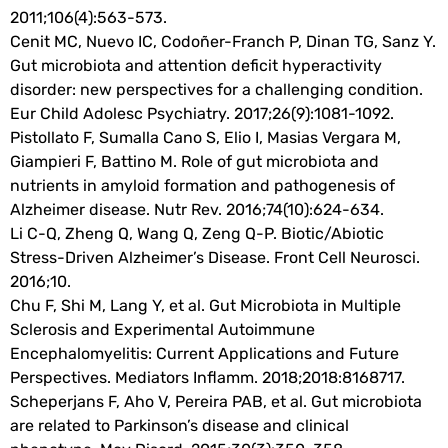
2011;106(4):563-573.
Cenit MC, Nuevo IC, Codoñer-Franch P, Dinan TG, Sanz Y.
Gut microbiota and attention deficit hyperactivity
disorder: new perspectives for a challenging condition.
Eur Child Adolesc Psychiatry. 2017;26(9):1081-1092.
Pistollato F, Sumalla Cano S, Elio I, Masias Vergara M,
Giampieri F, Battino M. Role of gut microbiota and
nutrients in amyloid formation and pathogenesis of
Alzheimer disease. Nutr Rev. 2016;74(10):624-634.
Li C-Q, Zheng Q, Wang Q, Zeng Q-P. Biotic/Abiotic
Stress-Driven Alzheimer’s Disease. Front Cell Neurosci.
2016;10.
Chu F, Shi M, Lang Y, et al. Gut Microbiota in Multiple
Sclerosis and Experimental Autoimmune
Encephalomyelitis: Current Applications and Future
Perspectives. Mediators Inflamm. 2018;2018:8168717.
Scheperjans F, Aho V, Pereira PAB, et al. Gut microbiota
are related to Parkinson’s disease and clinical