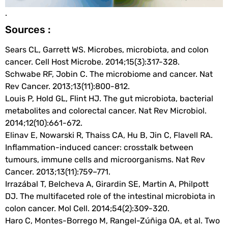
.
Sources :
Sears CL, Garrett WS. Microbes, microbiota, and colon
cancer. Cell Host Microbe. 2014;15(3):317-328.
Schwabe RF, Jobin C. The microbiome and cancer. Nat
Rev Cancer. 2013;13(11):800-812.
Louis P, Hold GL, Flint HJ. The gut microbiota, bacterial
metabolites and colorectal cancer. Nat Rev Microbiol.
2014;12(10):661-672.
Elinav E, Nowarski R, Thaiss CA, Hu B, Jin C, Flavell RA.
Inflammation-induced cancer: crosstalk between
tumours, immune cells and microorganisms. Nat Rev
Cancer. 2013;13(11):759–771.
Irrazábal T, Belcheva A, Girardin SE, Martin A, Philpott
DJ. The multifaceted role of the intestinal microbiota in
colon cancer. Mol Cell. 2014;54(2):309-320.
Haro C, Montes-Borrego M, Rangel-Zúñiga OA, et al. Two