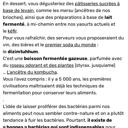
En dessert, vous dégusteriez des
pâtisseries sucrées à
base de levain
, comme les
mersu
(ancêtres de nos
brioches), ainsi que des préparations à base de
lait
fermenté
, à mi-chemin entre nos yaourts actuels et
le
kéfir
.
Pour vous rafraîchir, des serveurs vous proposeraient du
vin, des bières et le
premier soda du monde
:
le
dizimtuhhum
.
C’est une
boisson fermentée gazeuse
, parfumée avec
du
roseau odorant et des plantes
(styrax, jusquiame)
…
L’ancêtre du kombucha
.
Vous l’avez compris : il y a 5 000 ans, les premières
civilisations maîtrisaient déjà les techniques de
fermentation pour conserver leurs aliments.
.
L’idée de laisser proliférer des bactéries parmi nos
aliments peut nous sembler contre-nature et on a plutôt
tendance à fuir les bactéries. Pourtant,
il existe de
« bonnes » bactéries qui sont indispensables
pour