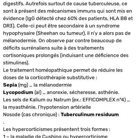
digestifs. Autrefois surtout de cause tuberculeuse, ce
sont à présent des mécanismes immuns qui sont mis en
évidence (IgG détecté chez 60% des patients, HLA B8 et
DR3). Celle-ci peut être secondaire à un syndrome
hypophysaire (Sheehan ou tumeur), il n’y a alors pas de
mélanodermie. On observe par contre beaucoup de
déficits surrénaliens suite à des traitements
cortisoniques prolongés (induisant une déficience des
stimulines).
Le traitement homéopathique permet de réduire les
doses de la corticothérapie substitutive :
Sepia
(mg) … la mélanodermie
Lycopodium
(al) … anorexie, sécheresse, asthénie.
Les sels de Kalium ou Natrum (ex.: EFFICOMPLEX n°4) …
la myasthénie, l’hypotension artérielle
Nosode (cas chronique) :
Tuberculinum residuum
.
Les hypercorticismes présentent trois formes :
1 – la
maladie de Cushing
ou hypercorticisme