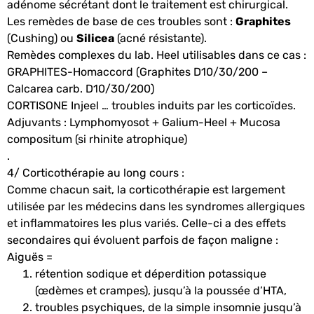
adénome sécrétant dont le traitement est chirurgical.
Les remèdes de base de ces troubles sont :
Graphites
(Cushing) ou
Silicea
(acné résistante).
Remèdes complexes du lab. Heel utilisables dans ce cas :
GRAPHITES-Homaccord (Graphites D10/30/200 –
Calcarea carb. D10/30/200)
CORTISONE Injeel … troubles induits par les corticoïdes.
Adjuvants : Lymphomyosot + Galium-Heel + Mucosa
compositum (si rhinite atrophique)
.
4/ Corticothérapie au long cours :
Comme chacun sait, la corticothérapie est largement
utilisée par les médecins dans les syndromes allergiques
et inflammatoires les plus variés. Celle-ci a des effets
secondaires qui évoluent parfois de façon maligne :
Aiguës =
rétention sodique et déperdition potassique
(œdèmes et crampes), jusqu’à la poussée d’HTA,
troubles psychiques, de la simple insomnie jusqu’à