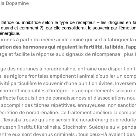
 la Dopamine
atrice ou inhibitrice selon le type de récepteur – les drogues en fav
 quand et comment ?), car elle consoliderait le souvenir par l’émotion
rénergique.
urones à partir du même acide aminé qui sert à fabriquer la 
ation des hormones qui régulent la fertilité, la libido, l’ap
age et facilite la réponse aux signaux de récompense : plus 
iège des neurones à noradrénaline, entraîne une disparition t
s les régions frontales empêchent l’animal d’oublier un comp
vité particulière le souvenir d’une punition évitée. Inverse
montrent incapables d’intégrer les comportements sociaux 
ffecte l’acquisition de connaissances et d’associations nouv
à accomplir des tâches répétitives, ennuyeuses, non sancti
sécrétion de noradrénaline. Ce traitement améliore la compo
, Texas) a trouvé qu’une sensibilité noradrénergique réduit
sson (Institut Karolinska, Stockholm, Suède) a suivi penda
 d’entre eux sont devenus criminels ; tous ceux-là avaient de