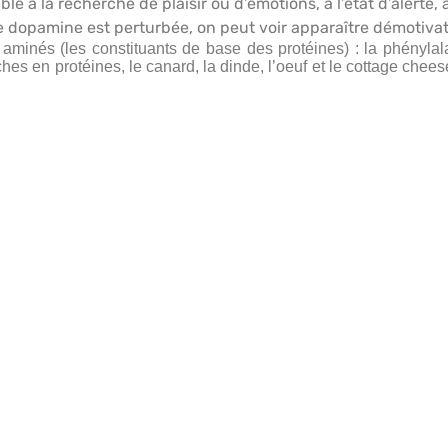
e à la recherche de plaisir ou d’émotions, à l’état d’alerte, 
 de dopamine est perturbée, on peut voir apparaître démotivat
nés (les constituants de base des protéines) : la phénylalanin
iches en protéines, le canard, la dinde, l’oeuf et le cottage ch