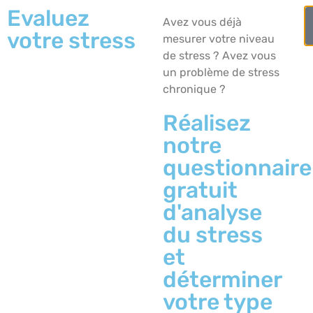
Evaluez
Avez vous déjà
votre stress
mesurer votre niveau
de stress ? Avez vous
Qui sommes nous ?
Maladies et conseils santé
un problème de stress
Outils et
chronique ?
Les neuromédiateurs
Réalisez
Ils sont nombreux et de différente importance
notre
.
questionnaire
Notre humeur, nos comportements, nos pensées, no
ces molécules des Neuromédiateurs ou Neurotrans
gratuit
les médiateurs de la réaction : Dopamine, Nor
les médiateurs de l’inhibition : Sérotonine, G
d'analyse
les médiateurs périphériques : acéthylcholine 
du stress
.
Ce sont aussi les plus étudiés, et ceux qui sont le plus
et
Parlons neurosciences et plus particulièrement des « 
principaux :
déterminer
La DOPAMINE qui est le « starter » de nos action
La NORADRENALINE qui est « l’accélérateur de l’
votre type
La SEROTONINE qui est le « frein » de l’action …