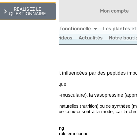
REALISEZ LE
Nous contacter
Mon compte
QUESTIONNAIRE
La biologie classique et fonctionnelle
Les plantes et
 questionnaires
Nos videos
Actualités
Notre bouti
s émotions sont largement influencées par des peptides impo
metteurs.
Il faut distinguer :
adrénaline et acide glutamique
ABA et glycine
(excitatrice du fuseau neuro-musculaire), la vasopressine (appre
 souvent la cible des molécules naturelles (nutrition) ou de synthèse 
neuromédiateurs », d’autant que ceux-ci sont à la mode, car la chr
s … polarité Coeur / Shen
action » … polarité FOIE / Yang
 polarité Poumon / Qi de contrôle émotionnel