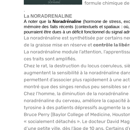
formule chimique de
.
La NORADRENALINE
A noter que la
Noradrénaline
(hormone de stress, excit
mémoire des faits récents (contextuels et spatiaux : où,
pourraient être dues à un déficit fonctionnel du signal ad
La noradrénaline est synthétisée par certains ne
de la graisse mise en réserve et
contrôle la libér
La noradrénaline module l’attention, l’apprentiss
ces traits sont amplifiés.
Chez le rat, la destruction du locus coeruleus, s
augmentent la sensibilité à la noradrénaline dan
permettent d’associer plus rapidement à une acti
montré que des singes rendus peu sensibles se 
Chez l’homme, la diminution de la noradrénaline a
noradrénaline du cerveau, améliore la capacité 
tyrosine à des patients dépressifs augmente la 
Bruce Perry (Baylor College of Medicine, Houston
« socialement détachés ». Le docteur David Magnu
d’une petite ville, dès l’âge de 10 ans. Certains