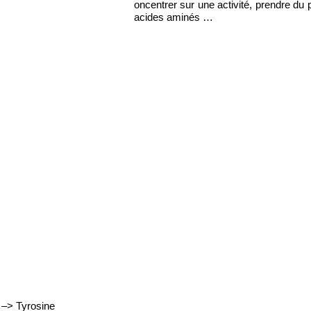
rs, pour être motivé, se concentrer sur une activité, prendre du plai
orts nutritionnels en certains acides aminés …
3
–> Tyrosine