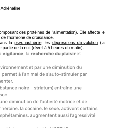
Adrénaline
mposant des protéines de l’alimentation). Elle affecte le
n de l’hormone de croissance.
dans la
psychasthénie
, les
dépressions d’involution
(la
partie de la nuit (réveil à 5 heures du matin).
la
vigilance
, la
recherche du plaisir
et
’environnement et par une diminution du
permet à l’animal de s’auto-stimuler par
menter.
bstance noire – striatum) entraîne une
son.
ne diminution de l’activité motrice et de
l’héroïne, la cocaïne, le sexe, activent certains
phétamines, augmentent aussi l’agressivité,