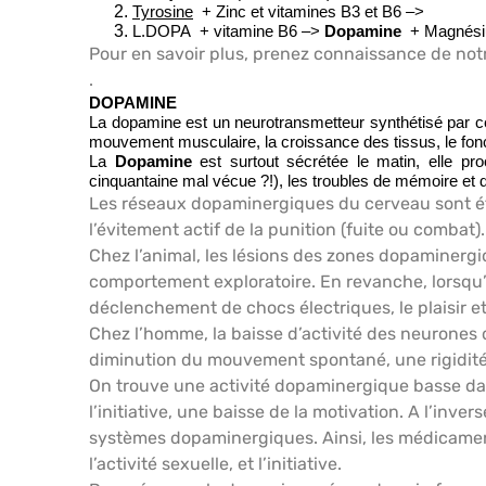
Tyrosine
+ Zinc et vitamines B3 et B6
–>
L.DOPA + vitamine B6
–>
Dopamine
+ Magnés
Pour en savoir plus, prenez connaissance de notr
.
DOPAMINE
La dopamine est un neurotransmetteur synthétisé par cert
mouvement musculaire, la croissance des tissus, le fonc
La
Dopamine
est surtout sécrétée le matin, elle p
cinquantaine mal vécue ?!), les troubles de mémoire et de
Les réseaux dopaminergiques du cerveau sont é
l’évitement actif de la punition (fuite ou combat).
Chez l’animal, les lésions des zones dopaminergi
comportement exploratoire. En revanche, lorsqu’
déclenchement de chocs électriques, le plaisir et 
Chez l’homme, la baisse d’activité des neurones
diminution du mouvement spontané, une rigidité 
On trouve une activité dopaminergique basse dans
l’initiative, une baisse de la motivation. A l’inver
systèmes dopaminergiques. Ainsi, les médicamen
l’activité sexuelle, et l’initiative.