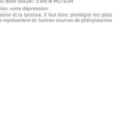
au désir sexuel : c’est le MOTEUR
ion, voire dépression.
e et la tyrosine. Il faut donc privilégier les plats
eese représentent de bonnes sources de phénylalanine