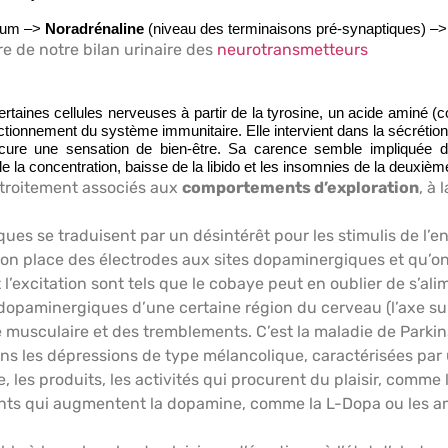
ium
–>
Noradrénaline
(niveau des terminaisons pré-synaptiques)
–> 
e de notre bilan urinaire des
neurotransmetteurs
aines cellules nerveuses à partir de la tyrosine, un acide aminé (co
tionnement du système immunitaire. Elle intervient dans la sécrétio
rocure une sensation de bien-être. Sa carence semble impliquée 
 la concentration, baisse de la libido et les insomnies de la deuxième 
troitement associés aux
comportements d’exploration
, à 
ques se traduisent par un désintérêt pour les stimulis de l
on place des électrodes aux sites dopaminergiques et qu’on 
l’excitation sont tels que le cobaye peut en oublier de s’ali
 dopaminergiques d’une certaine région du cerveau (l’axe su
musculaire et des tremblements. C’est la maladie de Parkin
 les dépressions de type mélancolique, caractérisées par u
se, les produits, les activités qui procurent du plaisir, comme 
ts qui augmentent la dopamine, comme la L-Dopa ou les am