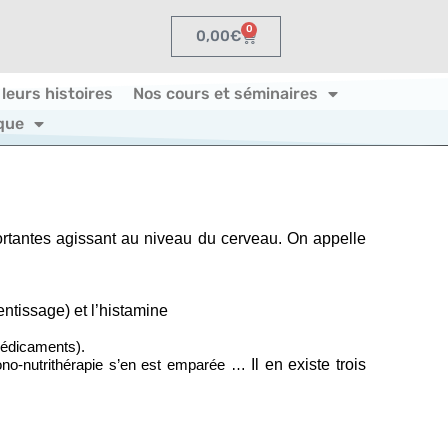
0
0,00
€
 leurs histoires
Nos cours et séminaires
que
rtantes agissant au niveau du cerveau. On appelle
ntissage) et l’histamine
(médicaments).
Il en existe trois
ono-nutrithérapie s’en est emparée …