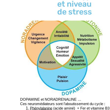
et niveau
L’être humain a besoin constamment de ces neuromédiateu
performance. Or, ceux-ci dépendent directement des app
de stress
.
DOPAMINE et NORADRENALINE …
Ces neuromédiateurs sont l’aboutissement du cycle :
Phénylalanine
(acide aminé) + Fer et vitamine B