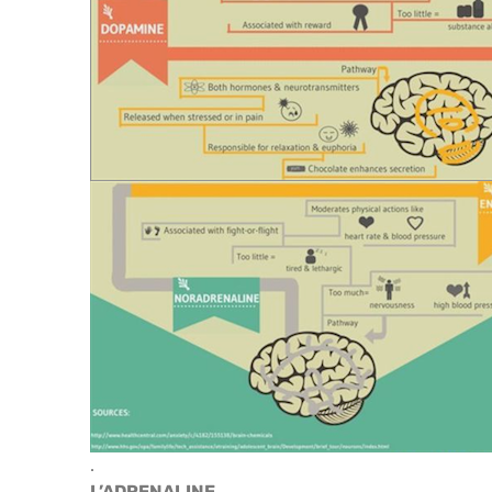
.
L’ADRENALINE