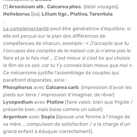
(1)
Arsenicum alb
.,
Calcarea phos
. (désir voyages),
Helleborus
(ba),
Lilium tigr., Platina, Tarentula
.
La complémentarité
peut être génératrice d’équilibre, si
elle est perçue sur le plan des différences de
compétences de chacun, exemple : «
J’accepte que tu
t’occupes des comptes de la maison car je n’aime pas le
faire et je le fais mal … C’est mieux si c’est toi qui choisis
le film de ce soir, car tu t’y connais bien mieux que moi
».
Ce mécanisme justifie l’assemblage de couples qui
paraîtront disparates, ainsi :
Phosphorus
avec
Calcarea carb
. (impression d’avoir les
pieds sur terre / impression d’imaginer, de rêver)
Lycopodium
avec
Platine
(faire valoir, bien que frigide /
présente bien, mais baise comme un sabot)
Argentum
avec
Sepia
(épouse une femme à l’image de
sa mère … compulsion de satisfaction / a la charge d’un
grand enfant à éduquer correctement).