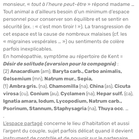
monsieur, «
tout à l’heure peut-être
» répond madame …
Tout animal a d’ailleurs besoin d’un minimum d’espace
personnel pour conserver son équilibre et se sentir en
sécurité (ex. : « c’est mon tiroir ! »). La transgression de
cet espace est la cause de nombreux malaises (cf. les
« migraines vespérales … ») ou sentiments de colère
parfois inexplicables.
En homéopathie, symptôme au répertoire de Kent =
Désir de solitude (aversion pour la compagnie)
:
(2)
Anacardium
(am),
Baryta carb., Carbo animalis,
Gelsemium
(mn),
Natrum mur., Sepia,
(1)
Ambra gris.
(na),
Chamomilla
(na),
China
(as),
Cicuta
virosa
(cu),
Conium
(au),
Cyclamen
(na),
Hepar sulf.
(ca),
Ignatia amara, Iodum, Lycopodium, Natrum carb.,
Psorinum, Stannum, Staphysagria
(na),
Thuya occ
. …
.
L’espace partagé
concerne le lieu d’habitation et aussi
l’argent du couple, sujet parfois délicat quand il devient
instrument de contrôle et de pouvoir sur le partenaire.