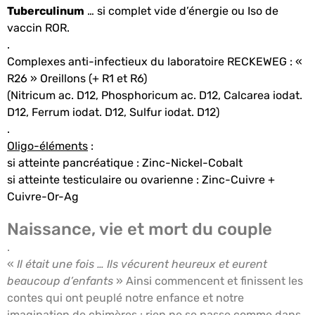
Tuberculinum
… si complet vide d’énergie ou Iso de
vaccin ROR.
.
Complexes anti-infectieux du laboratoire RECKEWEG : «
R26 » Oreillons (+ R1 et R6)
(Nitricum ac. D12, Phosphoricum ac. D12, Calcarea iodat.
D12, Ferrum iodat. D12, Sulfur iodat. D12)
.
Oligo-éléments
:
si atteinte pancréatique : Zinc-Nickel-Cobalt
si atteinte testiculaire ou ovarienne : Zinc-Cuivre +
Cuivre-Or-Ag
Naissance, vie et mort du couple
.
«
Il était une fois … Ils vécurent heureux et eurent
beaucoup d’enfants
» Ainsi commencent et finissent les
contes qui ont peuplé notre enfance et notre
imagination de chimères : rien ne se passe comme dans