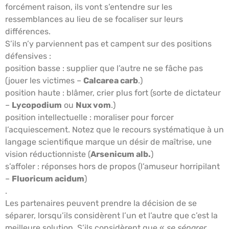
forcément raison, ils vont s’entendre sur les
ressemblances au lieu de se focaliser sur leurs
différences.
S’ils n’y parviennent pas et campent sur des positions
défensives :
position basse : supplier que l’autre ne se fâche pas
(jouer les victimes –
Calcarea carb
.)
position haute : blâmer, crier plus fort (sorte de dictateur
–
Lycopodium
ou
Nux vom
.)
position intellectuelle : moraliser pour forcer
l’acquiescement. Notez que le recours systématique à un
langage scientifique marque un désir de maîtrise, une
vision réductionniste (
Arsenicum alb.
)
s’affoler : réponses hors de propos (l’amuseur horripilant
–
Fluoricum acidum
)
.
Les partenaires peuvent prendre la décision de se
séparer, lorsqu’ils considèrent l’un et l’autre que c’est la
meilleure solution. S’ils considèrent que «
se séparer,