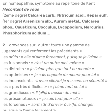
En homéopathie, symptôme au répertoire de Kent =
Mécontent de vous
(2ème degré)
Calcarea carb., Nitricum acid., Hepar sulf.
(1er degré)
Arsenicum alb., Aurum metal., Calcarea
phos., Causticum, Cocculus, Lycopodium, Mercurius,
Phosphoricum acidum
…
.
2
– croyances sur l’autre : toute une gamme de
jugements qui renforcent les précédents =
les naïfs : «
elle m’aime forcement, puisque je l’aime
»
les fusionnels : «
c’est un autre moi-même
»
les distraits : «
je l’aime plus que tout au monde
»
les optimistes : «
je suis capable de mourir pour lui
»
les inconscients : «
avec elle/lui je me sens en sécurité
»
les « pas très difficiles » : «
j’aime tout en lui
»
les grandioses : «
Il (elle) a besoin de moi
»
les présomptueux : «
je suis tout pour elle
»
les forcenés : «
sont sûr d’arriver à le (la) changer,
puisque je l’aime tellement
»