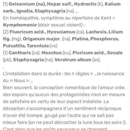
(1)
Gelsemium (na), Hepar sulf., Hydrastis
(k),
Kalium
carb., Ignatia, Staphysagria
(na) …
En homéopathie, symptôme au répertoire de Kent =
Nymphomanie
(désir sexuel violent) :
(2)
Fluoricum acid., Hyosciamus
(ca),
Lachesis, Lilium
tig.
(mg),
Origanum major
. (na),
Platina, Phosphorus,
Pulsatilla, Tarentula
(ve)
(1)
Cantharis
(ca),
Moschus
(cu),
Picricum acid., Secale
(pb),
Staphysagria
(na),
Veratrum album
(as).
.
L’installation dans la durée : les « rêgles » …la naissance
du « Nous » …
Bien souvent, la conception romantique de l’amour crée
des espoirs qu’aucun des protagonistes n’est en mesure
de satisfaire en vertu de leur aspect irréaliste. La
déception s’accompagnera d’un sentiment réciproque
d’avoir été trompé, grugé par l’autre qui ne sait pas
mieux faire (on ne peut décrocher la lune tous les soirs !).
C’est alors que les goûts savoureux se chargent