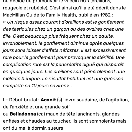
ne décide de promouvoir le vaccin ROR (oreillons,
rougeole et rubéole). C’est ainsi qu’il a été décrit dans le
MacMillan Guide to Family Health, publié en 1982 :
«
Un risque assez courant d’oreillons est le gonflement
des testicules chez un garçon ou des ovaires chez une
fille. C’est beaucoup plus fréquent chez un adulte.
Invariablement, le gonflement diminue après quelques
jours sans laisser d’effets néfastes. Il est excessivement
rare pour le gonflement pour provoquer la stérilité. Une
complication rare est la pancréatite aiguë qui disparaît
en quelques jours. Les oreillons sont généralement une
maladie bénigne. Le résultat habituel est une guérison
complète en 10 jours environ
« .
.
I –
Début brutal
:
Aconit
(s) fièvre soudaine, de l’agitation,
de l’anxiété et une grande soif
ou
Belladonna
(ca) maux de tête lancinants, glandes
enflées et chaudes au toucher. Ils sont somnolents mais
ont du mal à dormir, sueurs