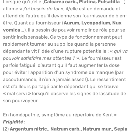
Lorsque qu’il/elle (
Calcarea carb., Platina, Pulsatilla
…)
affirme «
j’ai besoin de toi
», il/elle est en demande et
attend de l’autre qu’il devienne son fournisseur de bien-
être. Quant au fournisseur (
Aurum, Lycopodium, Nux
vomica
…), il a besoin de pouvoir remplir ce rôle pour se
sentir indispensable. Ce type de fonctionnement peut
rapidement tourner au supplice quand la personne
dépendante vit l’idée d’une rupture potentielle : «
qui va
pouvoir satisfaire mes attentes ?
». Le fournisseur est
parfois fatigué, d’autant qu’il faut augmenter la dose
pour éviter l’apparition d’un syndrome de manque (par
accoutumance, il n’en a jamais assez !). Le ressentiment
est d’ailleurs partagé par le dépendant qui se trouve
« mal servi » lorsqu’il observe les signes de lassitude de
son pourvoyeur …
.
En homéopathie, symptôme au répertoire de Kent =
Frigidité
:
(2)
Argentum nitric., Natrum carb., Natrum mur., Sepia