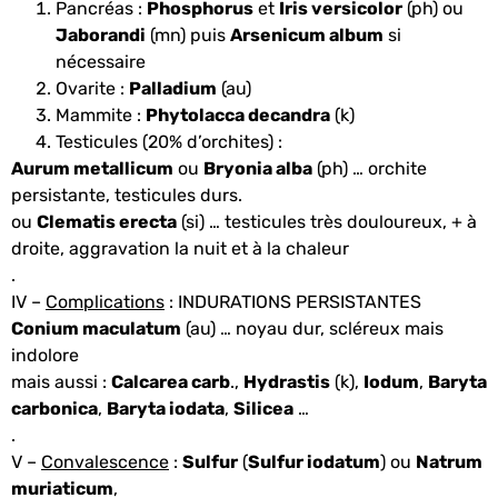
Pancréas :
Phosphorus
et
Iris versicolor
(ph) ou
Jaborandi
(mn) puis
Arsenicum album
si
nécessaire
Ovarite :
Palladium
(au)
Mammite :
Phytolacca decandra
(k)
Testicules (20% d’orchites) :
Aurum metallicum
ou
Bryonia alba
(ph) … orchite
persistante, testicules durs.
ou
Clematis erecta
(si) … testicules très douloureux, + à
droite, aggravation la nuit et à la chaleur
.
IV –
Complications
: INDURATIONS PERSISTANTES
Conium maculatum
(au) … noyau dur, scléreux mais
indolore
mais aussi :
Calcarea carb
.,
Hydrastis
(k),
Iodum
,
Baryta
carbonica
,
Baryta iodata
,
Silicea
…
.
V –
Convalescence
:
Sulfur
(
Sulfur iodatum
) ou
Natrum
muriaticum
,