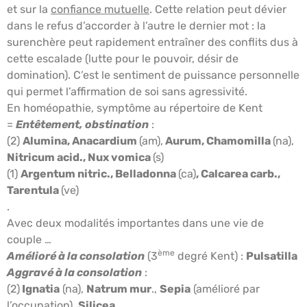
et sur la
confiance mutuelle
. Cette relation peut dévier
dans le refus d’accorder à l’autre le dernier mot : la
surenchère peut rapidement entraîner des conflits dus à
cette escalade (lutte pour le pouvoir, désir de
domination). C’est le sentiment de puissance personnelle
qui permet l’affirmation de soi sans agressivité.
En homéopathie, symptôme au répertoire de Kent
=
Entêtement, obstination
:
(2)
Alumina, Anacardium
(am),
Aurum, Chamomilla
(na),
Nitricum acid., Nux vomica
(s)
(1)
Argentum nitric., Belladonna
(ca)
, Calcarea carb.,
Tarentula
(ve)
.
Avec deux modalités importantes dans une vie de
couple …
ème
Amélioré à la consolation
(3
degré Kent) :
Pulsatilla
Aggravé à la consolation
:
(2)
Ignatia
(na),
Natrum mur
.,
Sepia
(amélioré par
l’occupation),
Silicea