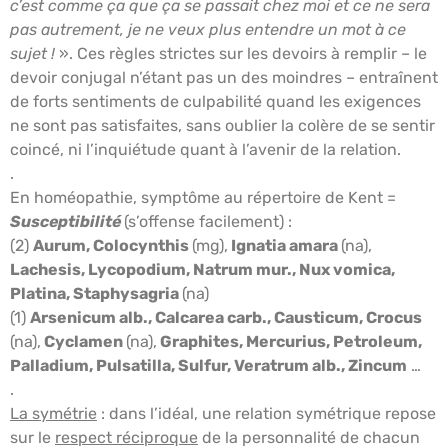
c’est comme ça que ça se passait chez moi et ce ne sera
pas autrement, je ne veux plus entendre un mot à ce
sujet !
». Ces règles strictes sur les devoirs à remplir – le
devoir conjugal n’étant pas un des moindres – entraînent
de forts sentiments de culpabilité quand les exigences
ne sont pas satisfaites, sans oublier la colère de se sentir
coincé, ni l’inquiétude quant à l’avenir de la relation.
.
En homéopathie, symptôme au répertoire de Kent =
Susceptibilité
(s’offense facilement) :
(2)
Aurum, Colocynthis
(mg),
Ignatia amara
(na),
Lachesis, Lycopodium, Natrum mur., Nux vomica,
Platina, Staphysagria
(na)
(1)
Arsenicum alb., Calcarea carb., Causticum, Crocus
(na),
Cyclamen
(na),
Graphites, Mercurius, Petroleum,
Palladium, Pulsatilla, Sulfur, Veratrum alb., Zincum
…
.
La symétrie
: dans l’idéal, une relation symétrique repose
sur le
respect réciproque
de la personnalité de chacun