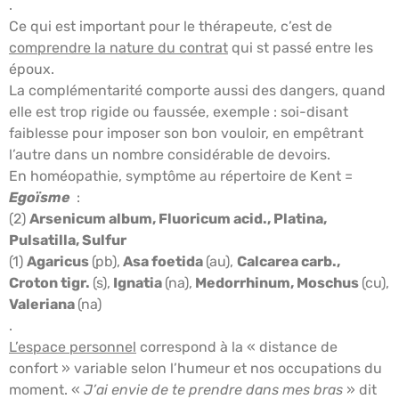
.
Ce qui est important pour le thérapeute, c’est de
comprendre la nature du contrat
qui st passé entre les
époux.
La complémentarité comporte aussi des dangers, quand
elle est trop rigide ou faussée, exemple : soi-disant
faiblesse pour imposer son bon vouloir, en empêtrant
l’autre dans un nombre considérable de devoirs.
En homéopathie, symptôme au répertoire de Kent =
Egoïsme
:
(2)
Arsenicum album, Fluoricum acid., Platina,
Pulsatilla, Sulfur
(1)
Agaricus
(pb),
Asa foetida
(au),
Calcarea carb.,
Croton tigr.
(s),
Ignatia
(na),
Medorrhinum, Moschus
(cu),
Valeriana
(na)
.
L’espace personnel
correspond à la « distance de
confort » variable selon l’humeur et nos occupations du
moment. «
J’ai envie de te prendre dans mes bras
» dit