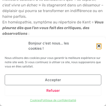
c’est vivre un échec
» ils stagneront dans un désamour –
déplaisir qui pourra se transformer en indifférence ou en
haine parfois.
En homéopathie, symptôme au répertoire de Kent =
Vous
pleurez dès que l’on vous fait des critiques, des
observations
:
(2)
Calcarea carb., Kalium carb., Lycopodium, Pulsatilla
Bonjour c'est nous... les
(1)
China
(as),
Ignatia, Natrum mur., Nitricum acid.,
cookies !
Platina, Staphysagria
En homéopathie, symptôme au répertoire de Kent =
Vous
Nous utilisons des cookies pour vous garantir la meilleure expérience sur
êtes facilement en colère si on vous contredit
:
notre site web. Si vous continuez à utiliser ce site, nous supposerons que
vous en êtes satisfait.
(2)
Arsenicum alb., Aurum, Calcarea carb., Causticum,
Lachesis, Lycopodium, Nux vomica, Sepia
(1)
Anacardium, Chamomilla, Hepar sulf., Hyosciamus,
Accepter
Sulfur, Petroleum, Platina, Staphysagria
.
Refuser
Une
relation de qualité
… se construit sur la
Cookies
Politique de confidentialité
communication, mise au service de l’approfondissement