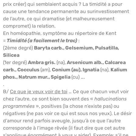
prix créer) qui semblaient acquis ? La timidité a pour
cause une tendance permanente au surinvestissement
de l’autre, ce qui dramatise (et malheureusement
compromet) la relation.
En homéopathie, symptôme au répertoire de Kent
=
Timidité (a facilement le trac)
:
(2ème degré)
Baryta carb., Gelsemium, Pulsatilla,
Silicea
(1er degré)
Ambra gris.
(na),
Arsenicum alb., Calcarea
carb., Cocculus
(am),
Conium (au), Ignatia
(na),
Kalium
phos., Natrum mur., Spigelia
(cu) ….
.
B/
Ce que je veux voir de toi
… Ce que chacun veut voir
chez l’autre, ce sont bien souvent des «
hallucinations
programmées
», positives (la chose n’existe pas) ou
négatives (ne pas voir ce qui est sous nos yeux). Le désir
d’amour rend parfois aveugle, jusqu’à ce que l’autre
corresponde à l’image rêvée (il faut dire que cet autre
s’applique énormément à vous y aider). Exemple: s’il ne