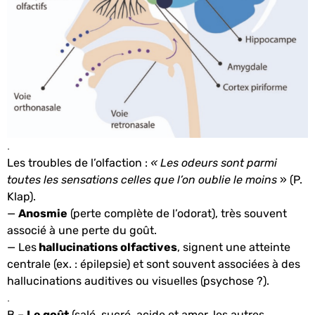
.
Les troubles de l’olfaction :
« Les odeurs sont parmi
toutes les sensations celles que l’on oublie le moins
» (P.
Klap).
—
Anosmie
(perte complète de l’odorat), très souvent
associé à une perte du goût.
— Les
hallucinations olfactives
, signent une atteinte
centrale (ex. : épilepsie) et sont souvent associées à des
hallucinations auditives ou visuelles (psychose ?).
.
B –
Le goût
(salé, sucré, acide et amer, les autres