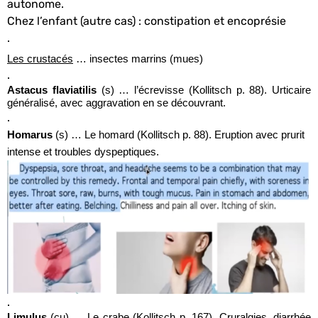
autonome.
Chez l’enfant (autre cas) : constipation et encoprésie
.
Les crustacés
… insectes marrins (mues)
.
Astacus flaviatilis
(s) … l’écrevisse (Kollitsch p. 88). Urticaire
généralisé, avec aggravation en se découvrant.
.
Homarus
(s) … Le homard (Kollitsch p. 88). Eruption avec prurit
intense et troubles dyspeptiques.
.
Limulus
(cu) … Le crabe (Kollitsch p. 167). Cruralgies, diarrhée