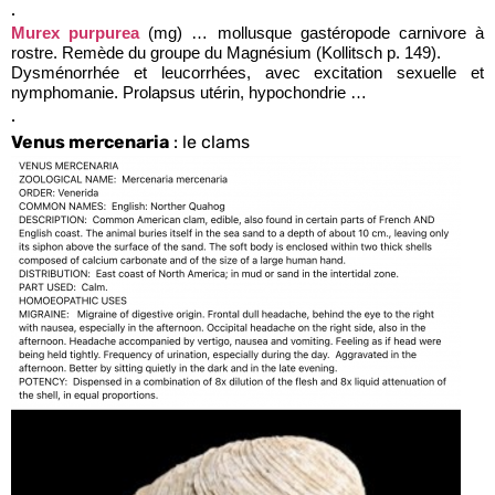
.
Murex purpurea
(mg) … mollusque gastéropode carnivore à
rostre. Remède du groupe du Magnésium (Kollitsch p. 149).
Dysménorrhée et leucorrhées, avec excitation sexuelle et
nymphomanie. Prolapsus utérin, hypochondrie …
.
Venus mercenaria
: le clams