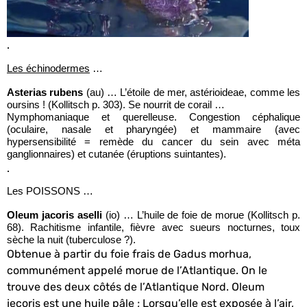
.
Les échinodermes
…
Asterias rubens
(au) … L’étoile de mer, astérioideae, comme les
oursins ! (Kollitsch p. 303). Se nourrit de corail …
Nymphomaniaque et querelleuse. Congestion céphalique
(oculaire, nasale et pharyngée) et mammaire (avec
hypersensibilité = remède du cancer du sein avec méta
ganglionnaires) et cutanée (éruptions suintantes).
.
Les POISSONS …
Oleum jacoris aselli
(io) … L’huile de foie de morue (Kollitsch p.
68). Rachitisme infantile, fièvre avec sueurs nocturnes, toux
sèche la nuit (tuberculose ?).
O
btenue à partir du foie frais de Gadus morhua,
communément appelé morue de l’Atlantique. On le
trouve des deux côtés de l’Atlantique Nord. Oleum
jecoris est une huile pâle ; Lorsqu’elle est exposée à l’air,