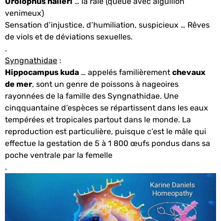
Urolophus halleri
… la raie (queue avec aiguillon
venimeux)
Sensation d’injustice, d’humiliation, suspicieux … Rêves
de viols et de déviations sexuelles.
.
Syngnathidae
:
Hippocampus kuda
… appelés familièrement
chevaux
de mer
, sont un genre de poissons à nageoires
rayonnées de la famille des Syngnathidae. Une
cinqquantaine d’espèces se répartissent dans les eaux
tempérées et tropicales partout dans le monde. La
reproduction est particulière, puisque c’est le mâle qui
effectue la gestation de 5 à 1 800 œufs pondus dans sa
poche ventrale par la femelle
.