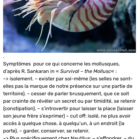
.
Symptômes pour ce qui concerne les mollusques,
d’après R. Sankaran in «
Survival – the Mollusc
« :
–> isolement. – exister par soi-même (les selles ne sont-
elles pas la marque de notre présence sur une partie de
territoire). – cesser de parler brusquement, que ce soit
par crainte de révéler un secret ou par timidité, se retenir
(constipation). – s’introvertir pour laisser la place (laisser
son jeune frère s’exprimer) – cut off: isolé, ne plus avoir
accès à quelque chose, à quelqu’un, à un endroit (la
porte). – garder, conserver, se retenir.
–> Plus spécifiquement chez Nautilus: – s’effondrer. – du