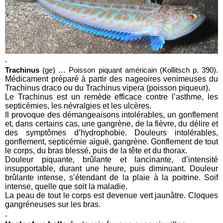
.
Trachinus
(ge) … Poisson piquant américain (Kollitsch p. 390).
Médicament préparé à partir des nageoires venimeuses du
Trachinus draco ou du Trachinus vipera (poisson piqueur).
Le Trachinus est un remède efficace contre l’asthme, les
septicémies, les névralgies et les ulcères.
Il provoque des démangeaisons intolérables, un gonflement
et, dans certains cas, une gangrène, de la fièvre, du délire et
des symptômes d’hydrophobie. Douleurs intolérables,
gonflement, septicémie aiguë, gangrène. Gonflement de tout
le corps, du bras blessé, puis de la tête et du thorax.
Douleur piquante, brûlante et lancinante, d’intensité
insupportable, durant une heure, puis diminuant. Douleur
brûlante intense, s’étendant de la plaie à la poitrine. Soif
intense, quelle que soit la maladie.
La peau de tout le corps est devenue vert jaunâtre. Cloques
gangréneuses sur les bras.
.