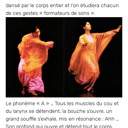
dansé par le corps entier et l’on étudiera chacun
de ces gestes « formateurs de sons ».
Le phonème « A » … Tous les muscles du cou et
du larynx se détendent, la bouche s’ouvre, un
grand souffle s’exhale, mis en résonance : Ahh …
Son profond qui ouvre et détend tout le corps,