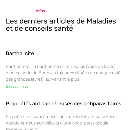
Infos
Les derniers articles de Maladies
et de conseils santé
Bartholinite
Bartholinite . La bartholinite est un abcès (voire un kyste)
d’une glande de Bartholin (glandes situées de chaque coté
des grandes lèvres). survenant le plus
En savoir plus »
Propriétés anticancéreuses des antiparasitaires
Propriétés anticancéreuses des molécules antiparasitaires .
Assistons-nous aux débuts d’une onco-parasitologie
thérapeutique ?