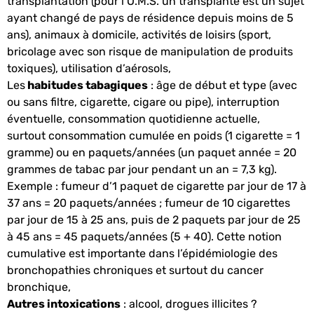
transplantation (pour l’O.M.S. un transplanté est un sujet
ayant changé de pays de résidence depuis moins de 5
ans), animaux à domicile, activités de loisirs (sport,
bricolage avec son risque de manipulation de produits
toxiques), utilisation d’aérosols,
Les
habitudes tabagiques
: âge de début et type (avec
ou sans filtre, cigarette, cigare ou pipe), interruption
éventuelle, consommation quotidienne actuelle,
surtout consommation cumulée en poids (1 cigarette = 1
gramme) ou en paquets/années (un paquet année = 20
grammes de tabac par jour pendant un an = 7,3 kg).
Exemple : fumeur d’1 paquet de cigarette par jour de 17 à
37 ans = 20 paquets/années ; fumeur de 10 cigarettes
par jour de 15 à 25 ans, puis de 2 paquets par jour de 25
à 45 ans = 45 paquets/années (5 + 40). Cette notion
cumulative est importante dans l’épidémiologie des
bronchopathies chroniques et surtout du cancer
bronchique,
Autres intoxications
: alcool, drogues illicites ?