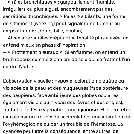
— « râles bronchiques » : gargouillement (humide,
irréguliers ou plus aigus), encombrement par des
sécrétions bronchiques. « Râles » sibilants, une forme
de sifflement (weezing) peut signaler une tumeur ou
corps étranger (dents, bille, boulon).
— Alvéolaire : « râles crépitant », tonalité plus élevée, on
entend mieux en phase d’inspiration.
— « Frottement pleuraux ». Si enflammé, on entend un
bruit râpeux comme 2 papiers de soie qui se frottent l’un
contre l’autre.
.
L’observation visuelle : hypoxie, coloration bleuâtre ou
violacée de la peau et des muqueuses (face postérieure
des paupières, face antérieure des globes oculaires,
également visible au niveau des lèvres et des ongles),
traduit une désoxygénation, une
cyanose
. Elle peut être
causée par un trouble de la circulation, une altération de
l’oxyhémoglobine ou par un trouble de l’hématose. La
cyanose peut être la conséquence, entre autres, de