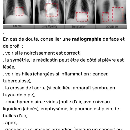
.
En cas de doute, conseiller une
radiographie
de face et
de profil :
. voir si le noircissement est correct,
. la symétrie, le médiastin peut être de côté si plèvre est
lésée,
. voir les hiles (chargées si inflammation : cancer,
tuberculose),
. la crosse de l’aorte (si calcifiée, apparaît sombre en
tuyau de pipe),
. zone hyper claire : vides (bulle d’air, avec niveau
liquidien (abcès), emphysème, le poumon est plein de
bulles d’air,
. apex,
. ganglions : si images arrondies (évoque un cancer) ou