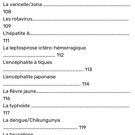
La varicelle/zona ……………………………………………………………………………
108
Les rotavirus……………………………………………………………………………………
109
L’hépatite A………………………………………………………………………………………
111
La leptospirose ictéro-hémorragique
……………………………………………. 112
L’encéphalite à tiques
…………………………………………………………………….. 113
L’encéphalite japonaise
………………………………………………………………….. 114
La fièvre jaune………………………………………………………………………………….
116
La typhoïde ……………………………………………………………………………………..
117
La dengue/Chikungunya
……………………………………………………………….. 119
La brucellose …………………………………………………………………………………..