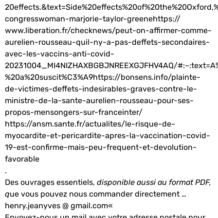
20effects.&text=Side%20effects%20of%20the%20Oxford,
congresswoman-marjorie-taylor-greenehttps://
www.liberation.fr/checknews/peut-on-affirmer-comme-
aurelien-rousseau-quil-ny-a-pas-deffets-secondaires-
avec-les-vaccins-anti-covid-
20231004_MI4NIZHAXBGBJNREEXGJFHV4AQ/#:~:text=A
%20a%20suscit%C3%A9https://bonsens.info/plainte-
de-victimes-deffets-indesirables-graves-contre-le-
ministre-de-la-sante-aurelien-rousseau-pour-ses-
propos-mensongers-sur-franceinter/
https://ansm.sante.fr/actualites/le-risque-de-
myocardite-et-pericardite-apres-la-vaccination-covid-
19-est-confirme-mais-peu-frequent-et-devolution-
favorable
.
Des ouvrages essentiels,
disponible aussi au format PDF,
q
ue vous pouvez nous commander directement …
henry.jeanyves @
gmail.com
«
Envoyez-nous un mail avec votre adresse postale pour