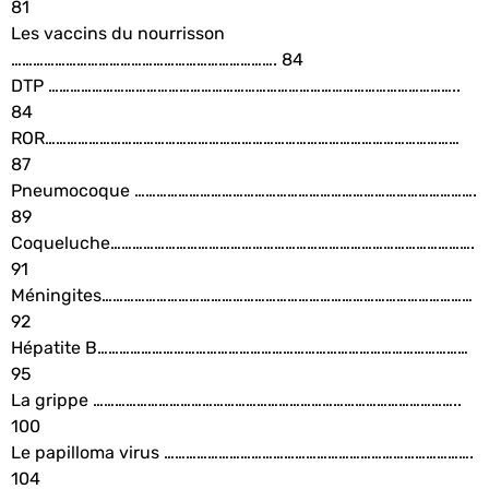
81
Les vaccins du nourrisson
………………………………………………………………. 84
DTP …………………………………………………………………………………………………..
84
ROR……………………………………………………………………………………………………
87
Pneumocoque ………………………………………………………………………………….
89
Coqueluche……………………………………………………………………………………….
91
Méningites…………………………………………………………………………………………
92
Hépatite B…………………………………………………………………………………………
95
La grippe ………………………………………………………………………………………..
100
Le papilloma virus ………………………………………………………………………….
104