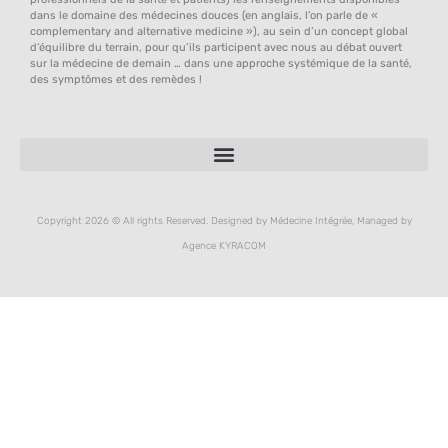
dans le domaine des médecines douces (en anglais, l’on parle de «
complementary and alternative medicine »), au sein d’un concept global
d’équilibre du terrain, pour qu’ils participent avec nous au débat ouvert
sur la médecine de demain … dans une approche systémique de la santé,
des symptômes et des remèdes !
Copyright 2026 © All rights Reserved. Designed by Médecine Intégrée, Managed by
Agence KYRACOM