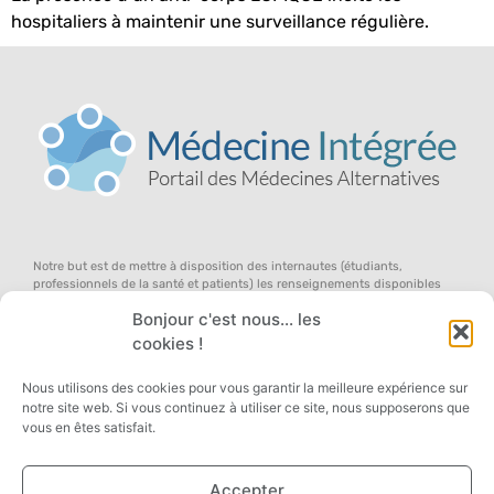
hospitaliers à maintenir une surveillance régulière.
Notre but est de mettre à disposition des internautes (étudiants,
professionnels de la santé et patients) les renseignements disponibles
dans le domaine des médecines douces (en anglais, l’on parle de «
Bonjour c'est nous... les
complementary and alternative medicine »), au sein d’un concept global
d’équilibre du terrain, pour qu’ils participent avec nous au débat ouvert
cookies !
sur la médecine de demain … dans une approche systémique de la santé,
des symptômes et des remèdes !
Nous utilisons des cookies pour vous garantir la meilleure expérience sur
notre site web. Si vous continuez à utiliser ce site, nous supposerons que
vous en êtes satisfait.
Accepter