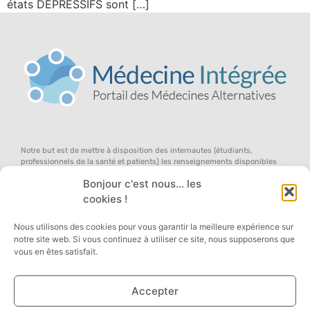
états DEPRESSIFS sont […]
Notre but est de mettre à disposition des internautes (étudiants,
professionnels de la santé et patients) les renseignements disponibles
dans le domaine des médecines douces (en anglais, l’on parle de «
Bonjour c'est nous... les
complementary and alternative medicine »), au sein d’un concept global
d’équilibre du terrain, pour qu’ils participent avec nous au débat ouvert
cookies !
sur la médecine de demain … dans une approche systémique de la santé,
des symptômes et des remèdes !
Nous utilisons des cookies pour vous garantir la meilleure expérience sur
notre site web. Si vous continuez à utiliser ce site, nous supposerons que
vous en êtes satisfait.
Accepter