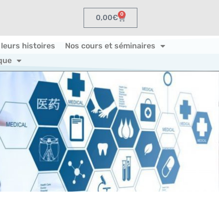
0
0,00
€
 leurs histoires
Nos cours et séminaires
que