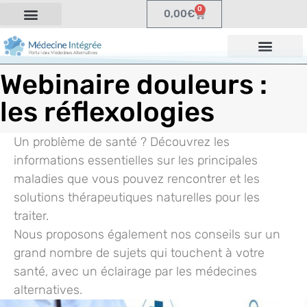
0
0,00
€
Webinaire douleurs :
les réflexologies
Un problème de santé ? Découvrez les
informations essentielles sur les principales
maladies que vous pouvez rencontrer et les
solutions thérapeutiques naturelles pour les
traiter.
Nous proposons également nos conseils sur un
grand nombre de sujets qui touchent à votre
santé, avec un éclairage par les médecines
alternatives.