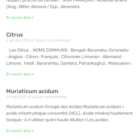
l’aspect proche du cerisier. . NOM FRANÇAIS : Amande amère
(Ang.: Bitter Almond / Esp.: Almendra
En savoir plus »
Citrus
2 janvier 2013
Aucun commentaire
Les Citrus . NOMS COMMUNS : Bengali-Baranebu, Goranebu
; Anglais : Citron ; Français : Citronnier, Limonier ; Allemand :
Limone ; hindi : Baranimbu, Jambira, Paharikaghzi ; Malayalam :
En savoir plus »
Muriaticum acidum
12 mai 2013
Aucun commentaire
Muriaticum acidum Groupe des Acides Muriaticum acidum =
acide chlorhydrique concentré (HCL). Acide minéral hautement
toxique : à n’utiliser qu’en haute dilution ! Les acides
En savoir plus »