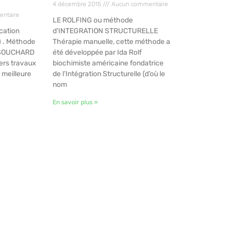
4 décembre 2015
Aucun commentaire
ntaire
LE ROLFING ou méthode
cation
d’INTEGRATION STRUCTURELLE
) . Méthode
Thérapie manuelle, cette méthode a
e SOUCHARD
été développée par Ida Rolf
ers travaux
biochimiste américaine fondatrice
 meilleure
de l’Intégration Structurelle (d’où le
nom
En savoir plus »