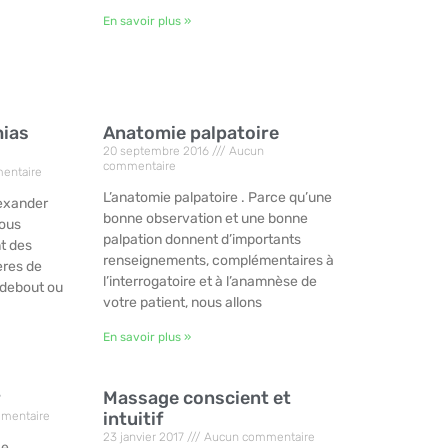
En savoir plus »
hias
Anatomie palpatoire
20 septembre 2016
Aucun
commentaire
entaire
L’anatomie palpatoire . Parce qu’une
lexander
bonne observation et une bonne
nous
palpation donnent d’importants
t des
renseignements, complémentaires à
ères de
l’interrogatoire et à l’anamnèse de
r debout ou
votre patient, nous allons
En savoir plus »
r
Massage conscient et
intuitif
mentaire
23 janvier 2017
Aucun commentaire
Le