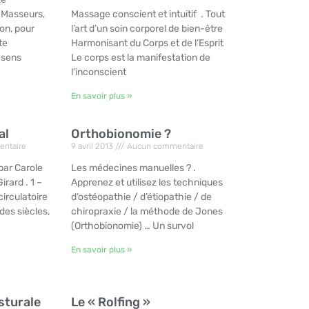
Masseurs,
Massage conscient et intuitif . Tout
on, pour
l’art d’un soin corporel de bien-être
te
Harmonisant du Corps et de l’Esprit
 sens
Le corps est la manifestation de
l’inconscient
En savoir plus »
al
Orthobionomie ?
ntaire
9 avril 2013
Aucun commentaire
ar Carole
Les médecines manuelles ? .
irard . 1 –
Apprenez et utilisez les techniques
irculatoire
d’ostéopathie / d’étiopathie / de
es siècles,
chiropraxie / la méthode de Jones
(Orthobionomie) … Un survol
En savoir plus »
sturale
Le « Rolfing »