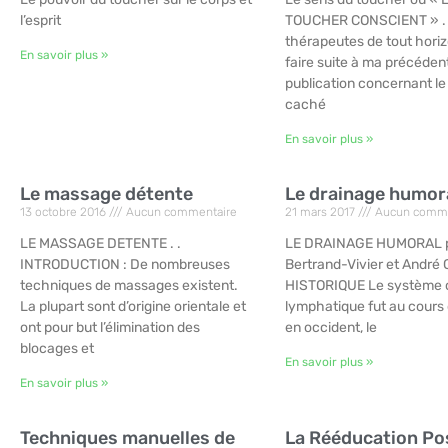
l’esprit
TOUCHER CONSCIENT » . 
thérapeutes de tout horiz
En savoir plus »
faire suite à ma précéden
publication concernant le
caché
En savoir plus »
Le massage détente
Le drainage humor
13 octobre 2016
Aucun commentaire
21 mars 2017
Aucun comme
LE MASSAGE DETENTE . .
LE DRAINAGE HUMORAL p
INTRODUCTION : De nombreuses
Bertrand-Vivier et André G
techniques de massages existent.
HISTORIQUE Le système c
La plupart sont d’origine orientale et
lymphatique fut au cours d
ont pour but l’élimination des
en occident, le
blocages et
En savoir plus »
En savoir plus »
Techniques manuelles de
La Rééducation Po