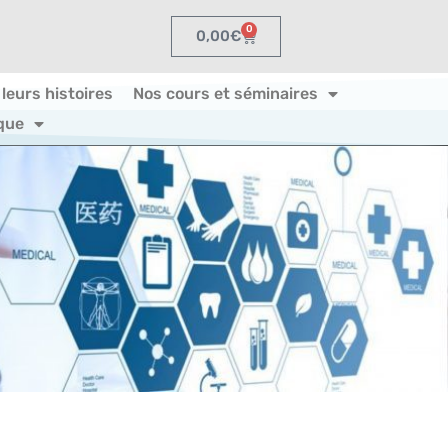
0
0,00
€
 leurs histoires
Nos cours et séminaires
que