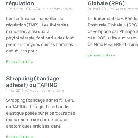
régulation
Globale (RPG)
11 octobre 2017
Aucun commentaire
20 août 2016
Aucun comme
Les techniques manuelles de
Le traitement de « Réédu
régulation (TMR) . Les thérapies
Posturale Globale » (RPG
manuelles, ainsi que la
développée par Philipp
phytothérapie, font partie des tout
dès 1980, suite aux premi
premiers moyens que les hommes
de Mme MEZIERE et d’une
ont utilisés pour
En savoir plus »
En savoir plus »
Strapping (bandage
adhésif) ou TAPING
1 mai 2016
Aucun commentaire
Strapping (bandage adhésif), TAPE
ou TAPING . Il s’agit d’une bande
élastique posée sur le parcours des
méridiens, ou sur des structures
anatomiques précises, dans
En savoir plus »