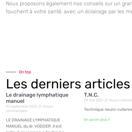
Nous proposons également nos conseils sur un gran
touchent à votre santé, avec un éclairage par les m
On top
Les derniers articles
Le drainage lymphatique
T.N.C.
manuel
26 mai 2021
Aucun comme
10 septembre 2022
Aucun
Technique neuro-cutann
commentaire
LE DRAINAGE LYMPHATIQUE
En savoir plus »
MANUEL du dr. VODDER .Il est