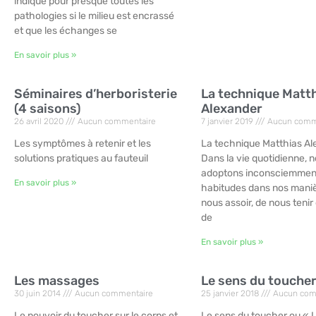
indiqué pour presque toutes les
pathologies si le milieu est encrassé
et que les échanges se
En savoir plus »
Séminaires d’herboristerie
La technique Matt
(4 saisons)
Alexander
26 avril 2020
Aucun commentaire
7 janvier 2019
Aucun comm
Les symptômes à retenir et les
La technique Matthias A
solutions pratiques au fauteuil
Dans la vie quotidienne, 
adoptons inconsciemmen
En savoir plus »
habitudes dans nos mani
nous assoir, de nous teni
de
En savoir plus »
Les massages
Le sens du touche
30 juin 2014
Aucun commentaire
25 janvier 2018
Aucun com
Le pouvoir du toucher sur le corps et
Le sens du toucher ou « 