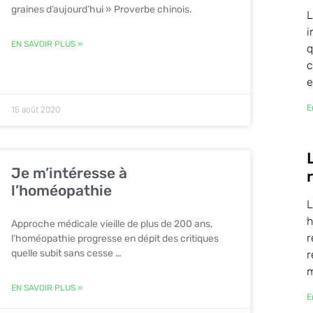
graines d’aujourd’hui » Proverbe chinois.
L
i
EN SAVOIR PLUS »
q
c
e
E
15 août 2020
Je m’intéresse à
l’homéopathie
L
h
Approche médicale vieille de plus de 200 ans,
r
l’homéopathie progresse en dépit des critiques
quelle subit sans cesse …
r
m
EN SAVOIR PLUS »
E