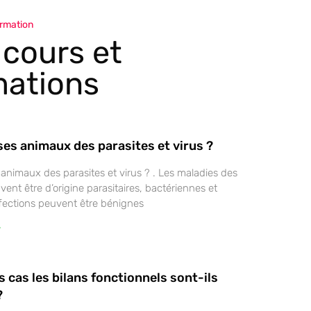
ormation
 cours et
mations
ses animaux des parasites et virus ?
 animaux des parasites et virus ? . Les maladies des
nt être d’origine parasitaires, bactériennes et
affections peuvent être bénignes
»
 cas les bilans fonctionnels sont-ils
?