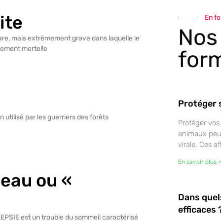
ite
En f
Nos
rare, mais extrêmement grave dans laquelle le
lement mortelle
for
Protéger 
 utilisé par les guerriers des forêts
Protéger vos
animaux peuve
virale. Ces 
En savoir plus 
eau ou «
Dans quels
efficaces 
PSIE est un trouble du sommeil caractérisé