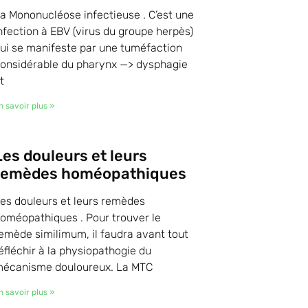
a Mononucléose infectieuse . C’est une
nfection à EBV (virus du groupe herpès)
ui se manifeste par une tuméfaction
onsidérable du pharynx —> dysphagie
t
n savoir plus »
Les douleurs et leurs
remèdes homéopathiques
es douleurs et leurs remèdes
oméopathiques . Pour trouver le
emède similimum, il faudra avant tout
éfléchir à la physiopathogie du
écanisme douloureux. La MTC
n savoir plus »