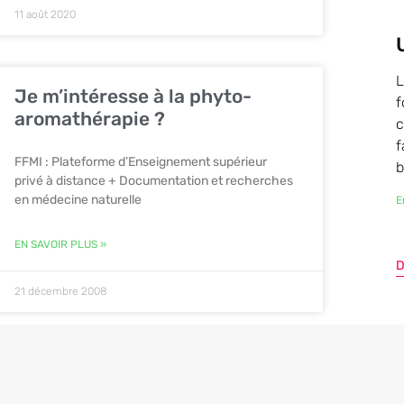
11 août 2020
L
Je m’intéresse à la phyto-
f
aromathérapie ?
c
f
FFMI : Plateforme d’Enseignement supérieur
b
privé à distance + Documentation et recherches
en médecine naturelle
E
EN SAVOIR PLUS »
D
21 décembre 2008