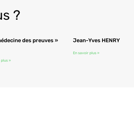
s ?
médecine des preuves »
Jean-Yves HENRY
En savoir plus »
 plus »