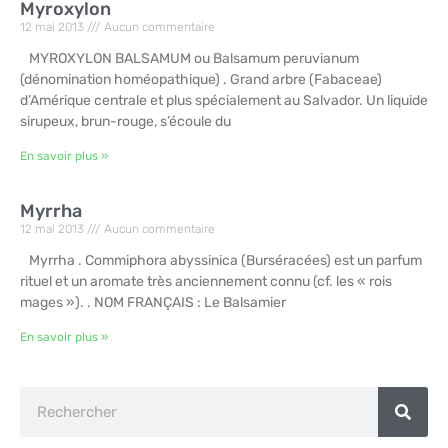
Myroxylon
12 mai 2013
Aucun commentaire
MYROXYLON BALSAMUM ou Balsamum peruvianum
(dénomination homéopathique) . Grand arbre (Fabaceae)
d’Amérique centrale et plus spécialement au Salvador. Un liquide
sirupeux, brun-rouge, s’écoule du
En savoir plus »
Myrrha
12 mai 2013
Aucun commentaire
Myrrha . Commiphora abyssinica (Burséracées) est un parfum
rituel et un aromate très anciennement connu (cf. les « rois
mages »). . NOM FRANÇAIS : Le Balsamier
En savoir plus »