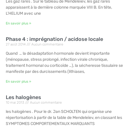
Les gaz rares . Sur le tableau de Mendeleïev, les gaz rares
apparaissent à la dernière colonne marquée VIII B. En tête,
L’HELIUM avec une
En savoir plus »
Phase 4 : imprégnation / acidose locale
27 août 2014
Aucun commentaire
Quand … la désadaptation hormonale devient importante
(ménopause, stress prolongé, infection virale chronique,
traitement hormonal ou corticoïde …), la sécheresse tissulaire se
manifeste par des durcissements (lithiases,
En savoir plus »
Les halogènes
10 mai 2013
Aucun commentaire
les halogènes . Pour le dr. Jan SCHOLTEN qui organise une
répertorisation à partir de la table de Mendeleïev, en classant les
SYMPTOMES COMPORTEMENTAUX MARQUANTS