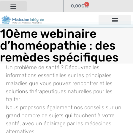
0
0,00
€
10ème webinaire
d’homéopathie : des
remèdes spécifiques
Un problème de santé ? Découvrez les
informations essentielles sur les principales
maladies que vous pouvez rencontrer et les
solutions thérapeutiques naturelles pour les
traiter.
Nous proposons également nos conseils sur un
grand nombre de sujets qui touchent à votre
santé, avec un éclairage par les médecines
alternatives.