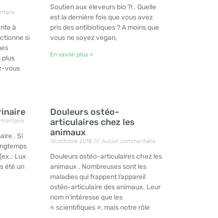
Soutien aux éleveurs bio ?! . Quelle
taire
est la dernière fois que vous avez
nte à
pris des antibiotiques ? A moins que
onctionne si
vous ne soyez vegan,
mes
En savoir plus »
 plus
ez-vous
inaire
Douleurs ostéo-
articulaires chez les
mentaire
animaux
re . Si
16 octobre 2018
Aucun commentaire
longtemps
 (ex.: Lux
Douleurs ostéo-articulaires chez les
rs été un
animaux . Nombreuses sont les
maladies qui frappent l’appareil
ostéo-articulaire des animaux. Leur
nom n’intéresse que les
« scientifiques », mais notre rôle