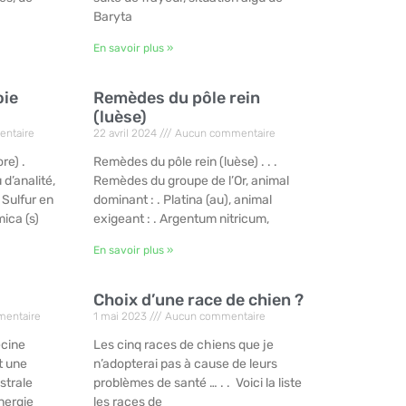
Baryta
En savoir plus »
oie
Remèdes du pôle rein
(luèse)
ntaire
22 avril 2024
Aucun commentaire
re) .
Remèdes du pôle rein (luèse) . . .
 d’analité,
Remèdes du groupe de l’Or, animal
 Sulfur en
dominant : . Platina (au), animal
mica (s)
exigeant : . Argentum nitricum,
En savoir plus »
Choix d’une race de chien ?
entaire
1 mai 2023
Aucun commentaire
ecine
Les cinq races de chiens que je
t une
n’adopterai pas à cause de leurs
strale
problèmes de santé … . . Voici la liste
Énergie
les races de