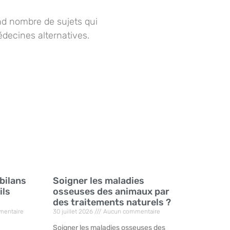
d nombre de sujets qui
édecines alternatives.
 bilans
Soigner les maladies
ils
osseuses des animaux par
des traitements naturels ?
entaire
30 juillet 2026
Aucun commentaire
Soigner les maladies osseuses des