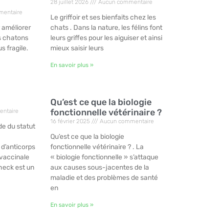
28 juillet 2026
Aucun commentaire
entaire
Le griffoir et ses bienfaits chez les
 améliorer
chats . Dans la nature, les félins font
s chatons
leurs griffes pour les aiguiser et ainsi
us fragile.
mieux saisir leurs
En savoir plus »
Qu’est ce que la biologie
fonctionnelle vétérinaire ?
ntaire
16 février 2025
Aucun commentaire
de du statut
Qu’est ce que la biologie
 d’anticorps
fonctionnelle vétérinaire ? . La
é vaccinale
« biologie fonctionnelle » s’attaque
heck est un
aux causes sous-jacentes de la
maladie et des problèmes de santé
en
En savoir plus »