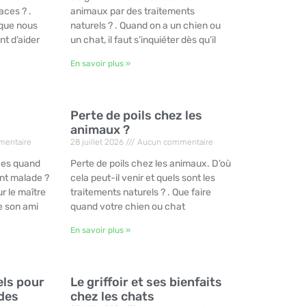
aces ? .
animaux par des traitements
 que nous
naturels ? . Quand on a un chien ou
t d’aider
un chat, il faut s’inquiéter dès qu’il
En savoir plus »
s
Perte de poils chez les
animaux ?
entaire
28 juillet 2026
Aucun commentaire
aces quand
Perte de poils chez les animaux. D’où
nt malade ?
cela peut-il venir et quels sont les
our le maître
traitements naturels ? . Que faire
e son ami
quand votre chien ou chat
En savoir plus »
els pour
Le griffoir et ses bienfaits
 des
chez les chats