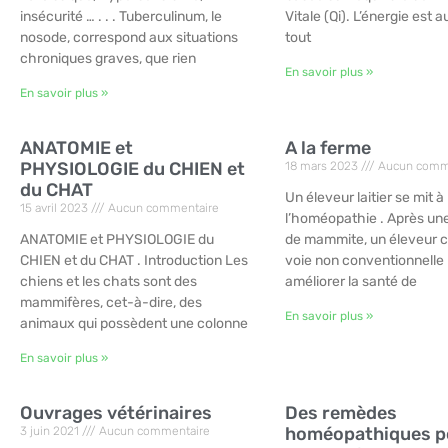
insécurité … . . . Tuberculinum, le
Vitale (Qi). L’énergie est 
nosode, correspond aux situations
tout
chroniques graves, que rien
En savoir plus »
En savoir plus »
ANATOMIE et
A la ferme
PHYSIOLOGIE du CHIEN et
18 mars 2023
Aucun comm
du CHAT
Un éleveur laitier se mit à
15 avril 2023
Aucun commentaire
l’homéopathie . Après un
ANATOMIE et PHYSIOLOGIE du
de mammite, un éleveur c
CHIEN et du CHAT . Introduction Les
voie non conventionnelle
chiens et les chats sont des
améliorer la santé de
mammifères, cet-à-dire, des
En savoir plus »
animaux qui possèdent une colonne
En savoir plus »
Ouvrages vétérinaires
Des remèdes
homéopathiques p
3 juin 2021
Aucun commentaire