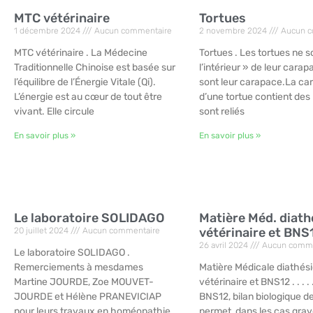
MTC vétérinaire
Tortues
1 décembre 2024
Aucun commentaire
2 novembre 2024
Aucun c
MTC vétérinaire . La Médecine
Tortues . Les tortues ne s
Traditionnelle Chinoise est basée sur
l’intérieur » de leur carap
l’équilibre de l’Énergie Vitale (Qi).
sont leur carapace.La ca
L’énergie est au cœur de tout être
d’une tortue contient des 
vivant. Elle circule
sont reliés
En savoir plus »
En savoir plus »
Le laboratoire SOLIDAGO
Matière Méd. diat
vétérinaire et BNS
20 juillet 2024
Aucun commentaire
26 avril 2024
Aucun comme
Le laboratoire SOLIDAGO .
Remerciements à mesdames
Matière Médicale diathés
Martine JOURDE, Zoe MOUVET-
vétérinaire et BNS12 . . . . .
JOURDE et Hélène PRANEVICIAP
BNS12, bilan biologique de
pour leurs travaux en homéopathie
permet, dans les cas grav