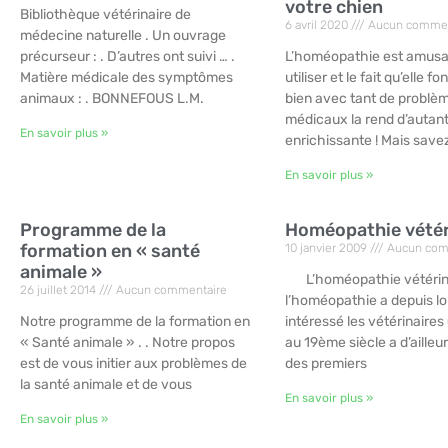
votre chien
Bibliothèque vétérinaire de
6 avril 2020
Aucun commen
médecine naturelle . Un ouvrage
précurseur : . D’autres ont suivi … .
L’homéopathie est amusa
Matière médicale des symptômes
utiliser et le fait qu’elle f
animaux : . BONNEFOUS L.M.
bien avec tant de problè
médicaux la rend d’autant
En savoir plus »
enrichissante ! Mais sav
En savoir plus »
Programme de la
Homéopathie vétér
formation en « santé
10 janvier 2009
Aucun com
animale »
L’homéopathie vétérinai
26 juillet 2014
Aucun commentaire
l’homéopathie a depuis 
Notre programme de la formation en
intéressé les vétérinaires
« Santé animale » . . Notre propos
au 19ème siècle a d’ailleu
est de vous initier aux problèmes de
des premiers
la santé animale et de vous
En savoir plus »
En savoir plus »