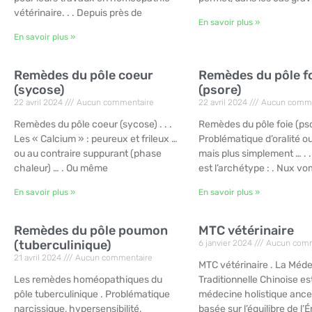
vétérinaire. . . Depuis près de
En savoir plus »
En savoir plus »
Remèdes du pôle coeur
Remèdes du pôle f
(sycose)
(psore)
22 avril 2024
Aucun commentaire
22 avril 2024
Aucun comme
Remèdes du pôle coeur (sycose) . . .
Remèdes du pôle foie (pso
Les « Calcium » : peureux et frileux …
Problématique d’oralité ou
ou au contraire suppurant (phase
mais plus simplement … . .
chaleur) … . Ou même
est l’archétype : . Nux vo
En savoir plus »
En savoir plus »
Remèdes du pôle poumon
MTC vétérinaire
(tuberculinique)
6 janvier 2024
Aucun comm
21 avril 2024
Aucun commentaire
MTC vétérinaire . La Méd
Les remèdes homéopathiques du
Traditionnelle Chinoise es
pôle tuberculinique . Problématique
médecine holistique ance
narcissique, hypersensibilité,
basée sur l’équilibre de l’