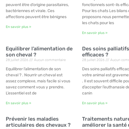
peuvent être d’origine parasitaires,
fonctionnels sont-ils effic
bactériennes et virale. Ces
Pour les chats Les bilans
affections peuvent être bénignes
proposons nous permetten
les chats pour les
En savoir plus »
En savoir plus »
Equilibrer l’alimentation de
Des soins palliatif
son cheval ?
efficaces ?
28 juillet 2026
Aucun commentaire
28 juillet 2026
Aucun comm
Equilibrer l’alimentation de son
Des soins palliatifs effic
cheval ? . Nourrir un cheval est
votre animal est graveme
assez complexe, mais facile si vous
. Il est souvent difficile p
savez comment vous y prendre.
d’accepter l’euthanasie d
L’essentiel est de
canin
En savoir plus »
En savoir plus »
Prévenir les maladies
Traitements natur
articulaires des chevaux ?
améliorer la santé