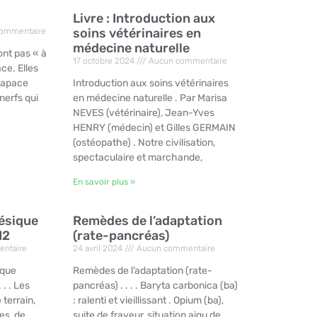
Livre : Introduction aux
soins vétérinaires en
ommentaire
médecine naturelle
ont pas « à
17 octobre 2024
Aucun commentaire
ace. Elles
rapace
Introduction aux soins vétérinaires
nerfs qui
en médecine naturelle . Par Marisa
NEVES (vétérinaire), Jean-Yves
HENRY (médecin) et Gilles GERMAIN
(ostéopathe) . Notre civilisation,
spectaculaire et marchande,
En savoir plus »
hésique
Remèdes de l’adaptation
12
(rate-pancréas)
ntaire
24 avril 2024
Aucun commentaire
ique
Remèdes de l’adaptation (rate-
 . . Les
pancréas) . . . . Baryta carbonica (ba)
 terrain,
: ralenti et vieillissant . Opium (ba),
es, de
suite de frayeur, situation aigu de