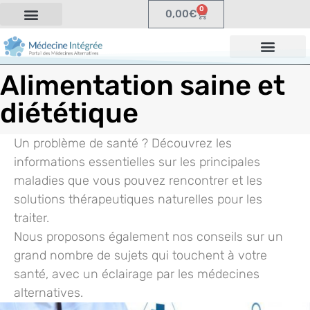
0
0,00
€
Alimentation saine et
diététique
Un problème de santé ? Découvrez les
informations essentielles sur les principales
maladies que vous pouvez rencontrer et les
solutions thérapeutiques naturelles pour les
traiter.
Nous proposons également nos conseils sur un
grand nombre de sujets qui touchent à votre
santé, avec un éclairage par les médecines
alternatives.