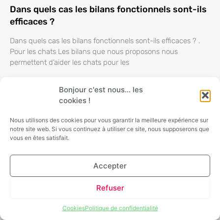
Dans quels cas les bilans fonctionnels sont-ils
efficaces ?
Dans quels cas les bilans fonctionnels sont-ils efficaces ? .
Pour les chats Les bilans que nous proposons nous
permettent d’aider les chats pour les
Bonjour c'est nous... les
Soigner les maladies osseuses des animaux
cookies !
par des traitements naturels ?
Nous utilisons des cookies pour vous garantir la meilleure expérience sur
notre site web. Si vous continuez à utiliser ce site, nous supposerons que
Soigner les maladies osseuses des animaux par des
vous en êtes satisfait.
traitements naturels ? . Quand on a un chien ou un chat, il
faut s’inquiéter dès qu’il
Accepter
Refuser
Cookies
Politique de confidentialité