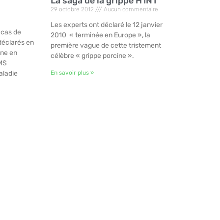
La saga de la grippe H1N1
29 octobre 2012
Aucun commentaire
Les experts ont déclaré le 12 janvier
 cas de
2010 « terminée en Europe », la
déclarés en
première vague de cette tristement
ine en
célèbre « grippe porcine ».
OMS
aladie
En savoir plus »