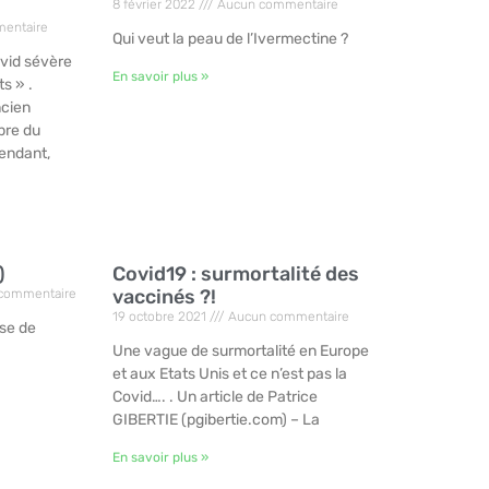
8 février 2022
Aucun commentaire
entaire
Qui veut la peau de l’Ivermectine ?
ovid sévère
En savoir plus »
ts » .
ncien
bre du
pendant,
)
Covid19 : surmortalité des
vaccinés ?!
commentaire
19 octobre 2021
Aucun commentaire
se de
Une vague de surmortalité en Europe
et aux Etats Unis et ce n’est pas la
Covid…. . Un article de Patrice
GIBERTIE (pgibertie.com) – La
En savoir plus »