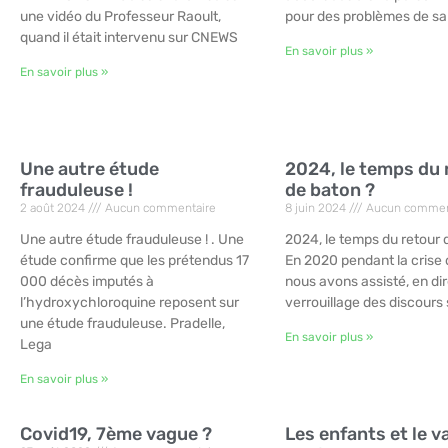
une vidéo du Professeur Raoult,
pour des problèmes de san
quand il était intervenu sur CNEWS
En savoir plus »
En savoir plus »
Une autre étude
2024, le temps du 
frauduleuse !
de baton ?
2 août 2024
Aucun commentaire
8 juin 2024
Aucun commen
Une autre étude frauduleuse ! . Une
2024, le temps du retour d
étude confirme que les prétendus 17
En 2020 pendant la crise 
000 décès imputés à
nous avons assisté, en dir
l’hydroxychloroquine reposent sur
verrouillage des discours 
une étude frauduleuse. Pradelle,
En savoir plus »
Lega
En savoir plus »
Covid19, 7ème vague ?
Les enfants et le v