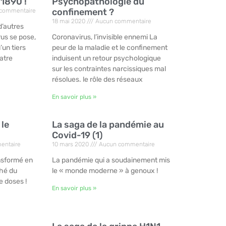
 1890 !
Psychopathologie du
confinement ?
commentaire
18 mai 2020
Aucun commentaire
d’autres
us se pose,
Coronavirus, l’invisible ennemi La
’un tiers
peur de la maladie et le confinement
atre
induisent un retour psychologique
sur les contraintes narcissiques mal
résolues. le rôle des réseaux
En savoir plus »
 le
La saga de la pandémie au
Covid-19 (1)
entaire
10 mars 2020
Aucun commentaire
ansformé en
La pandémie qui a soudainement mis
ché du
le « monde moderne » à genoux !
e doses !
En savoir plus »