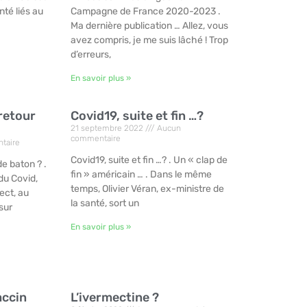
té liés au
Campagne de France 2020-2023 .
Ma dernière publication … Allez, vous
avez compris, je me suis lâché ! Trop
d’erreurs,
En savoir plus »
retour
Covid19, suite et fin …?
21 septembre 2022
Aucun
commentaire
taire
Covid19, suite et fin …? . Un « clap de
e baton ? .
fin » américain … . Dans le même
du Covid,
temps, Olivier Véran, ex-ministre de
ect, au
la santé, sort un
sur
En savoir plus »
accin
L’ivermectine ?