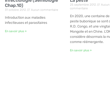
Infectiologie (Sémiologie
La peste
Chap.10)
25 septembre 2012
Aucun
commentaire
31 octobre 2012
Aucun commentaire
En 2020, une centaine de
Introduction aux maladies
peste bubonique se sont 
infectieuses et parasitaires
R.D. Congo, et une vingta
En savoir plus »
Mongolie et en Chine. L’
considère désormais la m
comme réémergente.
En savoir plus »