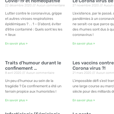
Covid-19 et homéopathie
Le Corona virus de
22 décembre 2020
Aucun commentaire
27 novembre 2020
Aucun 
Lutter contre le coronavirus, grippe
L’existence, par le passé, 
et autres viroses respiratoires
pandémies à un coronavir
épidémiques ? . . 1 – D’abord, éviter
ne serait-ce que parce qu
d’être contaminé : Quels sont les les
des rhumes sont dus à qu
« lieux
coronavirus !
En savoir plus »
En savoir plus »
Traits d’humour durant le
Les vaccins contre
confinement …
Corona virus ?!
8 avril 2020
Aucun commentaire
21 mars 2020
Aucun comm
Un peu d’humour au sein de la
L’impossible défi s’est tr
tragédie ? Ce confinement a été un
une large course au mar
terrain propice aux humoristes !
siècle pour des milliards d
En savoir plus »
En savoir plus »