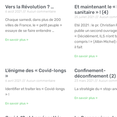
Vers la Révolution ? …
Et maintenant le «
sanitaire » ! (4)
6 août 2021
Aucun commentaire
25 juillet 2021
Aucun comm
Chaque samedi, dans plus de 200
villes de France, le « petit peuple »
Eté 2021 : le pr. Christi
essaye de se faire entendre …
publie un second ouvrage
« Décidément, ILS n’ont t
En savoir plus »
compris ! » (Albin Michel)
il fait
En savoir plus »
L’énigme des « Covid-longs
Confinement-
»
déconfinement (2)
6 avril 2021
Aucun commentaire
23 mars 2021
Aucun comm
Identifier et traiter les « Covid-longs
La stratégie du « stop-an
» !
En savoir plus »
En savoir plus »