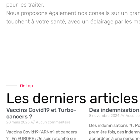
pour les traiter.
Nous proposons également nos conseils sur un gran
touchent à votre santé, avec un éclairage par les m
On top
Les derniers articles
Vaccins Covid19 et Turbo-
Des indemnisation
cancers ?
8 novembre 2024
Aucun c
28 mars 2025
Aucun commentaire
Des indemnisations ?! . Po
Vaccins Covid19 (ARNm) et cancers
première fois, des indemn
? . En EUROPE : Je suis retombé sur
accordées à une personn