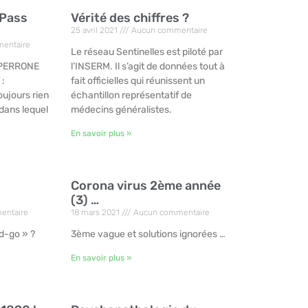
 Pass
Vérité des chiffres ?
25 avril 2021
Aucun commentaire
entaire
Le réseau Sentinelles est piloté par
an PERRONE
l’INSERM. Il s’agit de données tout à
 :
fait officielles qui réunissent un
oujours rien
échantillon représentatif de
 dans lequel
médecins généralistes.
En savoir plus »
Corona virus 2ème année
(3) …
entaire
18 mars 2021
Aucun commentaire
d-go » ?
3ème vague et solutions ignorées …
En savoir plus »