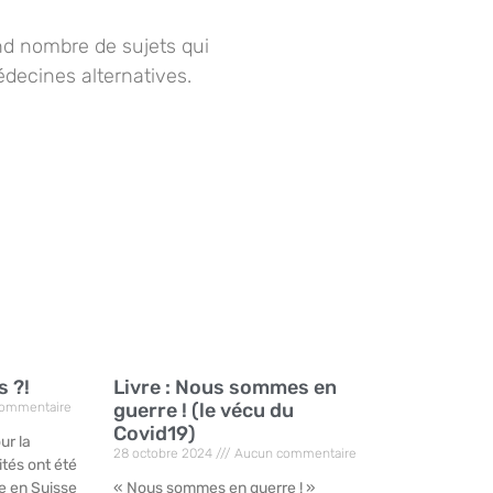
d nombre de sujets qui
édecines alternatives.
s ?!
Livre : Nous sommes en
guerre ! (le vécu du
ommentaire
Covid19)
ur la
28 octobre 2024
Aucun commentaire
ités ont été
e en Suisse
« Nous sommes en guerre ! »