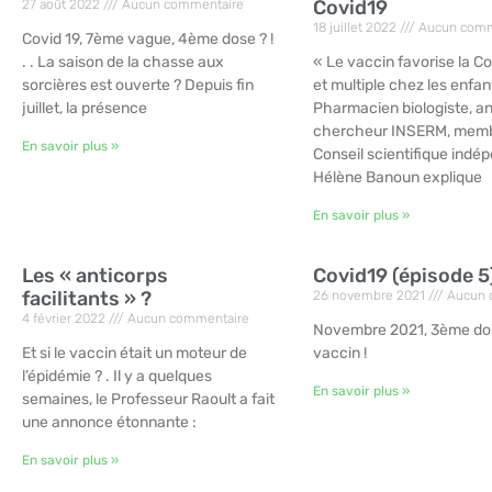
Covid19
27 août 2022
Aucun commentaire
18 juillet 2022
Aucun comm
Covid 19, 7ème vague, 4ème dose ? !
. . La saison de la chasse aux
« Le vaccin favorise la C
sorcières est ouverte ? Depuis fin
et multiple chez les enfan
juillet, la présence
Pharmacien biologiste, a
chercheur INSERM, mem
En savoir plus »
Conseil scientifique indé
Hélène Banoun explique
En savoir plus »
Les « anticorps
Covid19 (épisode 5
facilitants » ?
26 novembre 2021
Aucun 
4 février 2022
Aucun commentaire
Novembre 2021, 3ème do
Et si le vaccin était un moteur de
vaccin !
l’épidémie ? . Il y a quelques
En savoir plus »
semaines, le Professeur Raoult a fait
une annonce étonnante :
En savoir plus »