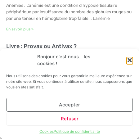
Anémies . L’anémie est une condition d’hypoxie tissulaire
périphérique par insuffisance du nombre des globules rouges ou
par une teneur en hémoglobine trop faible. . L’anémie
En savoir plus »
Livre : Provax ou Antivax ?
13 mai 2023
Aucun commentaire
Bonjour c'est nous... les
Provax ou Antivax, un dialogue difficile ! . Les vaccins, histoire,
cookies !
avantages et réalités . . SOMMAIRE : Avant-propos
……………………………………………………………………………………9 Chapitre 1. Les
Nous utilisons des cookies pour vous garantir la meilleure expérience sur
maladies infectieuses
notre site web. Si vous continuez à utiliser ce site, nous supposerons que
vous en êtes satisfait.
En savoir plus »
Accepter
Les alcaloïdes de Beljanski
12 avril 2023
Aucun commentaire
Refuser
Comment commander les « alcaloïdes » de M. Beljanski . Ces
produits sont en nombre limité : PAO V ou PAO FM … cytostatique
Cookies
Politique de confidentialité
qui passe la