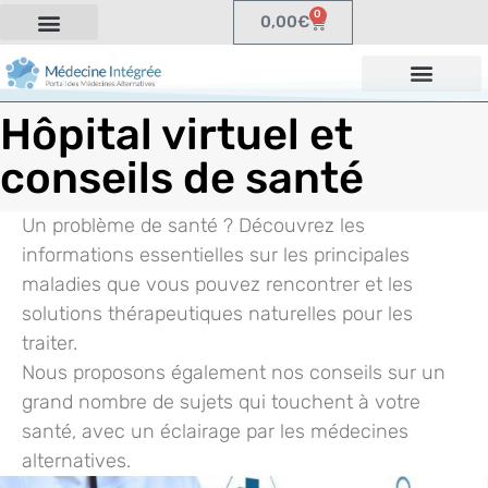
0
0,00
€
Hôpital virtuel et
conseils de santé
Un problème de santé ? Découvrez les
informations essentielles sur les principales
maladies que vous pouvez rencontrer et les
solutions thérapeutiques naturelles pour les
traiter.
Nous proposons également nos conseils sur un
grand nombre de sujets qui touchent à votre
santé, avec un éclairage par les médecines
alternatives.